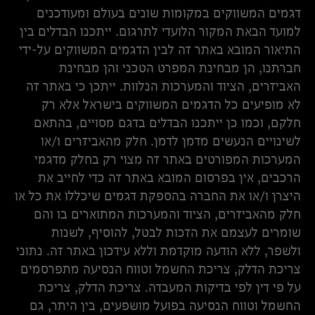
דגמים המשווקים במקומות שונים בעולם ומעודכנים
למועד הבאת המקור הלועדי לתרגום. ייתכנו הבדלים בין
התיאור המובא באתר זה לבין הדגמים המשווקים על-ידי
חברתנו, הן מבחינת המפרט הטכני והן מבחינת
האביזרים, הציוד והמערכות הנלוות. ייתכן כי באתר זה
לא מופיעים כל הדגמים המשווקים בישראל אלא רק
חלקם, וכמו כן ייתכנו הבדלים בדגם מסויים, בהתאם
לשינויים הנעשים מדמן לדמן. חלק מהאביזרים ו/או
המערכות המפורטים באתר זה מצוי רק בחלק מדגמי
הרכבים, אין בפרסום המובא באתר זה כדי לחייב את
היצרן ו/או את החברה בהספקת דגמים שיכללו את כל או
חלק מהאביזרים, הציוד והמערכות המתוארים בו והם
שומרים לעצמם את הזכות לבטל, להוסיף, לשנות
ולשפר, ללא הודעה מוקדמת וללא עידכון באתר זה. נתוני
צריכת הדלק, צריכת החשמל וטווח הנסיעה מתפרסמים
על פי דין לפי בדיקות המעבדה. צריכת הדלק, צריכת
החשמל וטווח הנסיעה בפועל מושפעים, בין היתר, גם