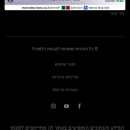
מרכזי שירות
צור קשר
© כל הזכויות שמורות לקבוצת כלמוביל
תנאי שימוש
מדיניות פרטיות
הצהרת נגישות
המידע והנתונים המופיעים באתר זה מתייחסים למגוון