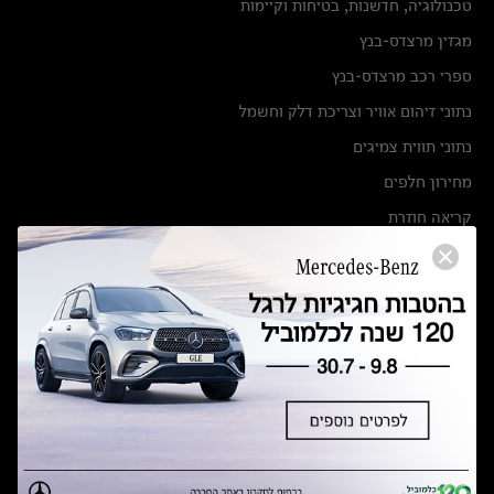
טכנולוגיה, חדשנות, בטיחות וקיימות
מגזין מרצדס-בנץ
ספרי רכב מרצדס-בנץ
נתוני זיהום אוויר וצריכת דלק וחשמל
נתוני תווית צמיגים
מחירון חלפים
קריאה חוזרת
הודעה על הטבות לרכבי מרצדס בהסדר פשרה בתצ 56447-02-19
הסדר פשרה בתצ 56447-02-19
תקנון ימי מכירות 120 לכלמוביל
מצאו אותנו
אולמות תצוגה