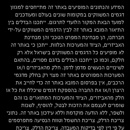
המידע והנתונים המופיעים באתר זה מתייחסים למגוון
דגמים המשווקים במקומות שונים בעולם ומעודכנים
למועד הבאת המקור הלועדי לתרגום. ייתכנו הבדלים בין
התיאור המובא באתר זה לבין הדגמים המשווקים על-ידי
חברתנו, הן מבחינת המפרט הטכני והן מבחינת
האביזרים, הציוד והמערכות הנלוות. ייתכן כי באתר זה
לא מופיעים כל הדגמים המשווקים בישראל אלא רק
חלקם, וכמו כן ייתכנו הבדלים בדגם מסויים, בהתאם
לשינויים הנעשים מדמן לדמן. חלק מהאביזרים ו/או
המערכות המפורטים באתר זה מצוי רק בחלק מדגמי
הרכבים, אין בפרסום המובא באתר זה כדי לחייב את
היצרן ו/או את החברה בהספקת דגמים שיכללו את כל או
חלק מהאביזרים, הציוד והמערכות המתוארים בו והם
שומרים לעצמם את הזכות לבטל, להוסיף, לשנות
ולשפר, ללא הודעה מוקדמת וללא עידכון באתר זה. נתוני
צריכת הדלק, צריכת החשמל וטווח הנסיעה מתפרסמים
על פי דין לפי בדיקות המעבדה. צריכת הדלק, צריכת