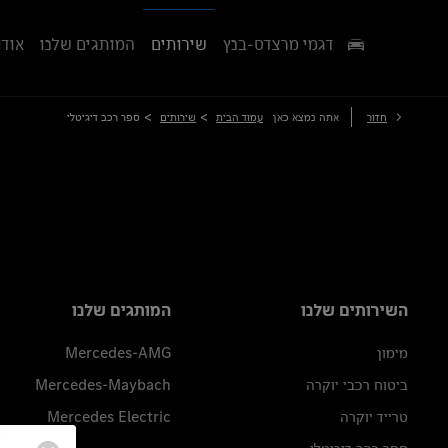
דגמי מרצדס-בנץ
שירותים
המותגים שלנו
אודו
>
>
חזור
אתה נמצא כאן
עמוד הבית
שירותים
ספר רכב דיגיטלי
השירותים שלנו
המותגים שלנו
מימון
Mercedes-AMG
ביטוח רכבי יוקרה
Mercedes-Maybach
טרייד יוקרה
Mercedes Electric