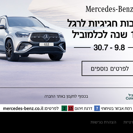
טכנולוגיה, חדשנות, בטיחות וקיימות
מגזין מרצדס-בנץ
ספרי רכב מרצדס-בנץ
נתוני זיהום אוויר וצריכת דלק וחשמל
נתוני תווית צמיגים
מחירון חלפים
קריאה חוזרת
הודעה על הטבות לרכבי מרצדס בהסדר
פשרה בתצ 56447-02-19
הסדר פשרה בתצ 56447-02-19
תקנון ימי מכירות 120 לכלמוביל
רטיות
הצהרת נגישות