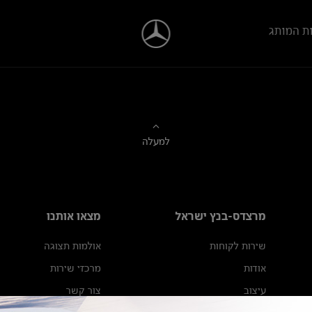
ת המותג
למעלה
מרצדס-בנץ ישראל
מצאו אותנו
שירות לקוחות
אולמות תצוגה
אודות
מרכזי שירות
עיצוב
צור קשר