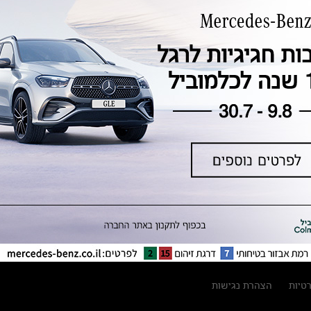
טכנולוגיה, חדשנות, בטיחות וקיימות
מגזין מרצדס-בנץ
ספרי רכב מרצדס-בנץ
נתוני זיהום אוויר וצריכת דלק וחשמל
נתוני תווית צמיגים
מחירון חלפים
קריאה חוזרת
הודעה על הטבות לרכבי מרצדס בהסדר
פשרה בתצ 56447-02-19
הסדר פשרה בתצ 56447-02-19
תקנון ימי מכירות 120 לכלמוביל
רטיות
הצהרת נגישות