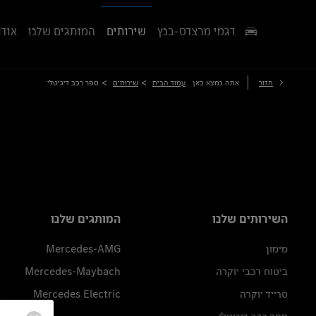
דגמי מרצדס-בנץ
שירותים
המותגים שלנו
אודו
>
>
חזור
אתה נמצא כאן
עמוד הבית
שירותים
ספר רכב דיגיטלי
השירותים שלנו
המותגים שלנו
מימון
Mercedes-AMG
ביטוח רכבי יוקרה
Mercedes-Maybach
טרייד יוקרה
Mercedes Electric