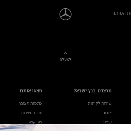
ת המותג
למעלה
מרצדס-בנץ ישראל
מצאו אותנו
שירות לקוחות
אולמות תצוגה
אודות
מרכזי שירות
עיצוב
צור קשר