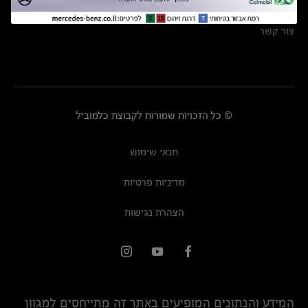
מרכזי שירות
צור קשר
© כל הזכויות שמורות לקבוצת כלמוביל
תנאי שימוש
מדיניות פרטיות
הצהרת נגישות
המידע והנתונים המופיעים באתר זה מתייחסים למגוון