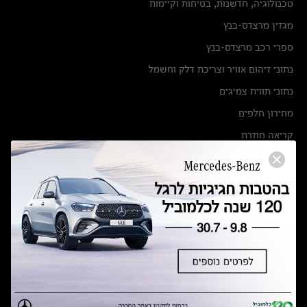
טכנולוגיה, חדשנות, בטיחות וקיימות
מגזין מרצדס-בנץ
ספרי רכב מרצדס-בנץ
נתוני זיהום אוויר וצריכת דלק וחשמל
נתוני תווית צמיגים
מחירון חלפים
קריאה חוזרת
הודעה על הטבות לרכבי מרצדס בהסדר פשרה בתצ 56447-02-19
הסדר פשרה בתצ 56447-02-19
תקנון ימי מכירות 120 לכלמוביל
מצאו אותנו
אולמות תצוגה