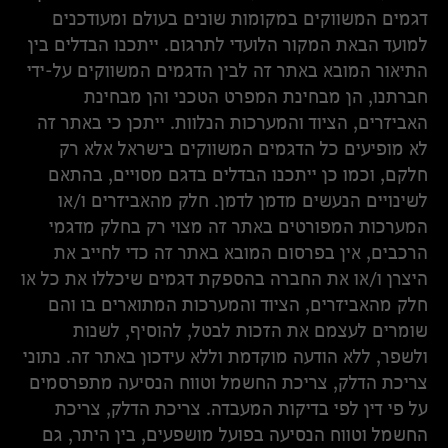
דגמים המשווקים במקומות שונים בעולם ומעודכנים
למועד הבאת המקור הלועדי לתרגום. ייתכנו הבדלים בין
התיאור המובא באתר זה לבין הדגמים המשווקים על-ידי
חברתנו, הן מבחינת המפרט הטכני והן מבחינת
האביזרים, הציוד והמערכות הנלוות. ייתכן כי באתר זה
לא מופיעים כל הדגמים המשווקים בישראל אלא רק
חלקם, וכמו כן ייתכנו הבדלים בדגם מסויים, בהתאם
לשינויים הנעשים מדמן לדמן. חלק מהאביזרים ו/או
המערכות המפורטים באתר זה מצוי רק בחלק מדגמי
הרכבים, אין בפרסום המובא באתר זה כדי לחייב את
היצרן ו/או את החברה בהספקת דגמים שיכללו את כל או
חלק מהאביזרים, הציוד והמערכות המתוארים בו והם
שומרים לעצמם את הזכות לבטל, להוסיף, לשנות
ולשפר, ללא הודעה מוקדמת וללא עידכון באתר זה. נתוני
צריכת הדלק, צריכת החשמל וטווח הנסיעה מתפרסמים
על פי דין לפי בדיקות המעבדה. צריכת הדלק, צריכת
החשמל וטווח הנסיעה בפועל מושפעים, בין היתר, גם