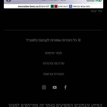
מרכזי שירות
צור קשר
© כל הזכויות שמורות לקבוצת כלמוביל
תנאי שימוש
מדיניות פרטיות
הצהרת נגישות
המידע והנתונים המופיעים באתר זה מתייחסים למגוון