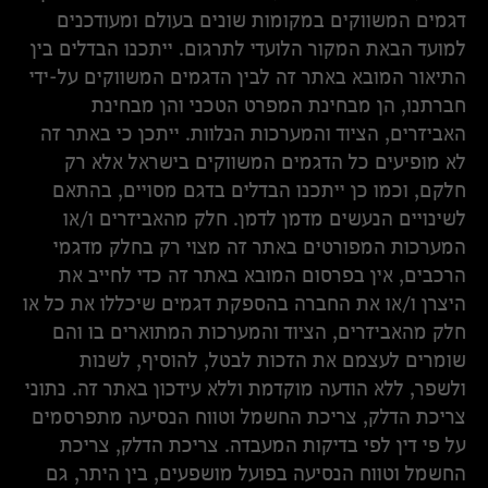
דגמים המשווקים במקומות שונים בעולם ומעודכנים
למועד הבאת המקור הלועדי לתרגום. ייתכנו הבדלים בין
התיאור המובא באתר זה לבין הדגמים המשווקים על-ידי
חברתנו, הן מבחינת המפרט הטכני והן מבחינת
האביזרים, הציוד והמערכות הנלוות. ייתכן כי באתר זה
לא מופיעים כל הדגמים המשווקים בישראל אלא רק
חלקם, וכמו כן ייתכנו הבדלים בדגם מסויים, בהתאם
לשינויים הנעשים מדמן לדמן. חלק מהאביזרים ו/או
המערכות המפורטים באתר זה מצוי רק בחלק מדגמי
הרכבים, אין בפרסום המובא באתר זה כדי לחייב את
היצרן ו/או את החברה בהספקת דגמים שיכללו את כל או
חלק מהאביזרים, הציוד והמערכות המתוארים בו והם
שומרים לעצמם את הזכות לבטל, להוסיף, לשנות
ולשפר, ללא הודעה מוקדמת וללא עידכון באתר זה. נתוני
צריכת הדלק, צריכת החשמל וטווח הנסיעה מתפרסמים
על פי דין לפי בדיקות המעבדה. צריכת הדלק, צריכת
החשמל וטווח הנסיעה בפועל מושפעים, בין היתר, גם