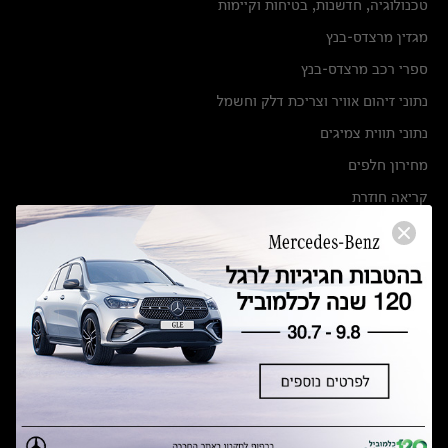
טכנולוגיה, חדשנות, בטיחות וקיימות
מגזין מרצדס-בנץ
ספרי רכב מרצדס-בנץ
נתוני זיהום אוויר וצריכת דלק וחשמל
נתוני תווית צמיגים
מחירון חלפים
קריאה חוזרת
הודעה על הטבות לרכבי מרצדס בהסדר פשרה בתצ 56447-02-19
הסדר פשרה בתצ 56447-02-19
תקנון ימי מכירות 120 לכלמוביל
מצאו אותנו
אולמות תצוגה