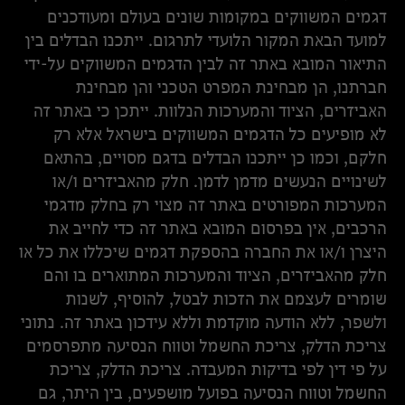
דגמים המשווקים במקומות שונים בעולם ומעודכנים
למועד הבאת המקור הלועדי לתרגום. ייתכנו הבדלים בין
התיאור המובא באתר זה לבין הדגמים המשווקים על-ידי
חברתנו, הן מבחינת המפרט הטכני והן מבחינת
האביזרים, הציוד והמערכות הנלוות. ייתכן כי באתר זה
לא מופיעים כל הדגמים המשווקים בישראל אלא רק
חלקם, וכמו כן ייתכנו הבדלים בדגם מסויים, בהתאם
לשינויים הנעשים מדמן לדמן. חלק מהאביזרים ו/או
המערכות המפורטים באתר זה מצוי רק בחלק מדגמי
הרכבים, אין בפרסום המובא באתר זה כדי לחייב את
היצרן ו/או את החברה בהספקת דגמים שיכללו את כל או
חלק מהאביזרים, הציוד והמערכות המתוארים בו והם
שומרים לעצמם את הזכות לבטל, להוסיף, לשנות
ולשפר, ללא הודעה מוקדמת וללא עידכון באתר זה. נתוני
צריכת הדלק, צריכת החשמל וטווח הנסיעה מתפרסמים
על פי דין לפי בדיקות המעבדה. צריכת הדלק, צריכת
החשמל וטווח הנסיעה בפועל מושפעים, בין היתר, גם