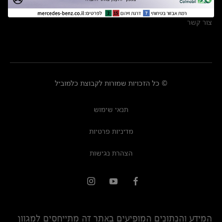
מרכזי שירות
צור קשר
© כל הזכויות שמורות לקבוצת כלמוביל
תנאי שימוש
מדיניות פרטיות
הצהרת נגישות
המידע והנתונים המופיעים באתר זה מתייחסים למגוון