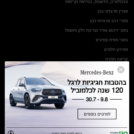
טכנולוגיה, חדשנות, בטיחות וקיימות
מגזין מרצדס-בנץ
ספרי רכב מרצדס-בנץ
נתוני זיהום אוויר וצריכת דלק וחשמל
נתוני תווית צמיגים
מחירון חלפים
קריאה חוזרת
הודעה על הטבות לרכבי מרצדס בהסדר פשרה בתצ 56447-02-19
הסדר פשרה בתצ 56447-02-19
תקנון ימי מכירות 120 לכלמוביל
מצאו אותנו
אולמות תצוגה