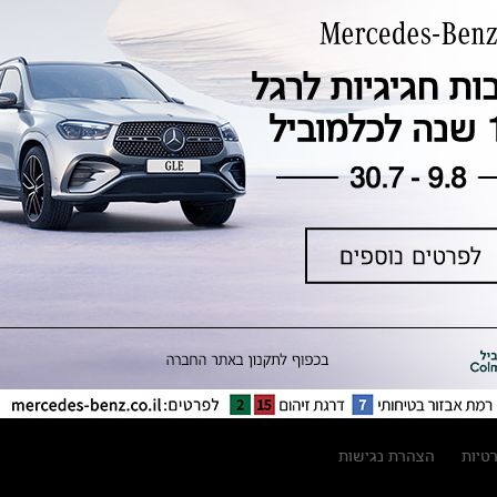
טכנולוגיה, חדשנות, בטיחות וקיימות
מגזין מרצדס-בנץ
ספרי רכב מרצדס-בנץ
נתוני זיהום אוויר וצריכת דלק וחשמל
נתוני תווית צמיגים
מחירון חלפים
קריאה חוזרת
הודעה על הטבות לרכבי מרצדס בהסדר
פשרה בתצ 56447-02-19
הסדר פשרה בתצ 56447-02-19
תקנון ימי מכירות 120 לכלמוביל
רטיות
הצהרת נגישות