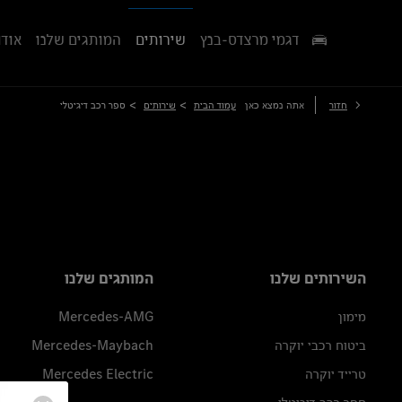
דגמי מרצדס-בנץ
שירותים
המותגים שלנו
אודו
>
>
חזור
אתה נמצא כאן
עמוד הבית
שירותים
ספר רכב דיגיטלי
השירותים שלנו
המותגים שלנו
מימון
Mercedes-AMG
ביטוח רכבי יוקרה
Mercedes-Maybach
טרייד יוקרה
Mercedes Electric