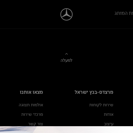
ת המותג
למעלה
מרצדס-בנץ ישראל
מצאו אותנו
שירות לקוחות
אולמות תצוגה
אודות
מרכזי שירות
עיצוב
צור קשר