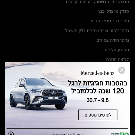
טכנולוגיה, חדשנות, בטיחות וקיימות
מגזין מרצדס-בנץ
ספרי רכב מרצדס-בנץ
נתוני זיהום אוויר וצריכת דלק וחשמל
נתוני תווית צמיגים
מחירון חלפים
קריאה חוזרת
הודעה על הטבות לרכבי מרצדס בהסדר פשרה בתצ 56447-02-19
הסדר פשרה בתצ 56447-02-19
תקנון ימי מכירות 120 לכלמוביל
מצאו אותנו
אולמות תצוגה