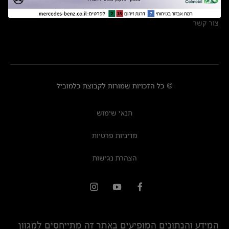
מרכזי שירות
צור קשר
© כל הזכויות שמורות לקבוצת כלמוביל
תנאי שימוש
מדיניות פרטיות
הצהרת נגישות
המידע והנתונים המופיעים באתר זה מתייחסים למגוון