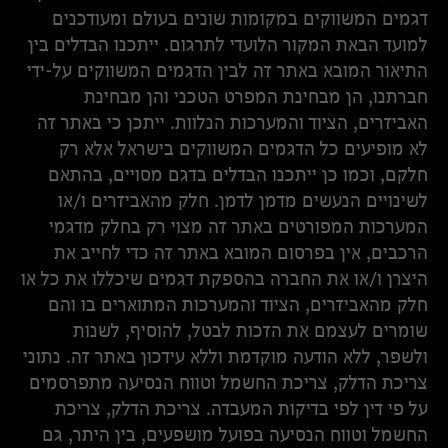
דגמים המשווקים במקומות שונים בעולם ומעודכנים
למועד הבאת המקור הלועדי לתרגום. ייתכנו הבדלים בין
התיאור המובא באתר זה לבין הדגמים המשווקים על-ידי
חברתנו, הן מבחינת המפרט הטכני והן מבחינת
האביזרים, הציוד והמערכות הנלוות. ייתכן כי באתר זה
לא מופיעים כל הדגמים המשווקים בישראל אלא רק
חלקם, וכמו כן ייתכנו הבדלים בדגם מסויים, בהתאם
לשינויים הנעשים מדמן לדמן. חלק מהאביזרים ו/או
המערכות המפורטים באתר זה מצוי רק בחלק מדגמי
הרכבים, אין בפרסום המובא באתר זה כדי לחייב את
היצרן ו/או את החברה בהספקת דגמים שיכללו את כל או
חלק מהאביזרים, הציוד והמערכות המתוארים בו והם
שומרים לעצמם את הזכות לבטל, להוסיף, לשנות
ולשפר, ללא הודעה מוקדמת וללא עידכון באתר זה. נתוני
צריכת הדלק, צריכת החשמל וטווח הנסיעה מתפרסמים
על פי דין לפי בדיקות המעבדה. צריכת הדלק, צריכת
החשמל וטווח הנסיעה בפועל מושפעים, בין היתר, גם