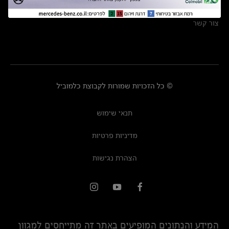
מרכזי שירות
צור קשר
© כל הזכויות שמורות לקבוצת כלמוביל
תנאי שימוש
מדיניות פרטיות
הצהרת נגישות
המידע והנתונים המופיעים באתר זה מתייחסים למגוון