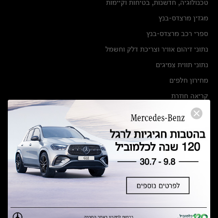
טכנולוגיה, חדשנות, בטיחות וקיימות
מגזין מרצדס-בנץ
ספרי רכב מרצדס-בנץ
נתוני זיהום אוויר וצריכת דלק וחשמל
נתוני תווית צמיגים
מחירון חלפים
קריאה חוזרת
הודעה על הטבות לרכבי מרצדס בהסדר פשרה בתצ 56447-02-19
הסדר פשרה בתצ 56447-02-19
תקנון ימי מכירות 120 לכלמוביל
מצאו אותנו
אולמות תצוגה