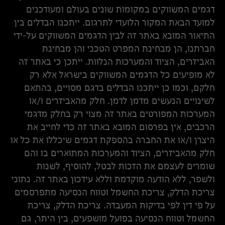
דגמים המשווקים במקומות שונים בעולם ומעודכנים
למועד הבאת המקור הלועדי לתרגום. ייתכנו הבדלים בין
התיאור המובא באתר זה לבין הדגמים המשווקים על-ידי
חברתנו, הן מבחינת המפרט הטכני והן מבחינת
האביזרים, הציוד והמערכות הנלוות. ייתכן כי באתר זה
לא מופיעים כל הדגמים המשווקים בישראל אלא רק
חלקם, וכמו כן ייתכנו הבדלים בדגם מסויים, בהתאם
לשינויים הנעשים מדמן לדמן. חלק מהאביזרים ו/או
המערכות המפורטים באתר זה מצוי רק בחלק מדגמי
הרכבים, אין בפרסום המובא באתר זה כדי לחייב את
היצרן ו/או את החברה בהספקת דגמים שיכללו את כל או
חלק מהאביזרים, הציוד והמערכות המתוארים בו והם
שומרים לעצמם את הזכות לבטל, להוסיף, לשנות
ולשפר, ללא הודעה מוקדמת וללא עידכון באתר זה. נתוני
צריכת הדלק, צריכת החשמל וטווח הנסיעה מתפרסמים
על פי דין לפי בדיקות המעבדה. צריכת הדלק, צריכת
החשמל וטווח הנסיעה בפועל מושפעים, בין היתר, גם