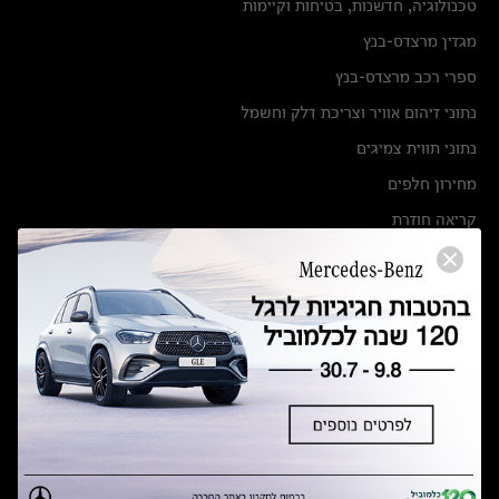
טכנולוגיה, חדשנות, בטיחות וקיימות
מגזין מרצדס-בנץ
ספרי רכב מרצדס-בנץ
נתוני זיהום אוויר וצריכת דלק וחשמל
נתוני תווית צמיגים
מחירון חלפים
קריאה חוזרת
הודעה על הטבות לרכבי מרצדס בהסדר פשרה בתצ 56447-02-19
הסדר פשרה בתצ 56447-02-19
תקנון ימי מכירות 120 לכלמוביל
מצאו אותנו
אולמות תצוגה