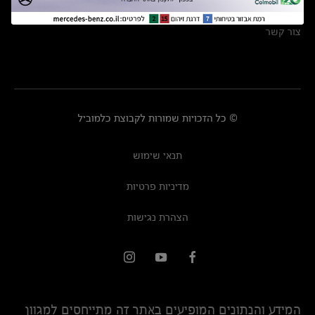
מרכזי שירות
צור קשר
© כל הזכויות שמורות לקבוצת כלמוביל
תנאי שימוש
מדיניות פרטיות
הצהרת נגישות
המידע והנתונים המופיעים באתר זה מתייחסים למגוון