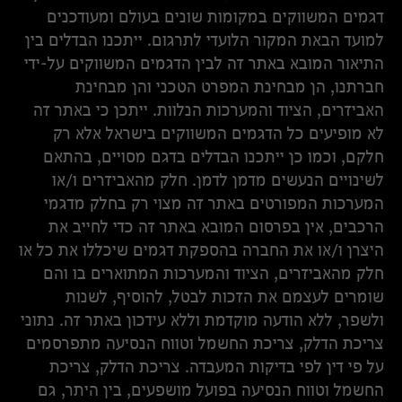
דגמים המשווקים במקומות שונים בעולם ומעודכנים
למועד הבאת המקור הלועדי לתרגום. ייתכנו הבדלים בין
התיאור המובא באתר זה לבין הדגמים המשווקים על-ידי
חברתנו, הן מבחינת המפרט הטכני והן מבחינת
האביזרים, הציוד והמערכות הנלוות. ייתכן כי באתר זה
לא מופיעים כל הדגמים המשווקים בישראל אלא רק
חלקם, וכמו כן ייתכנו הבדלים בדגם מסויים, בהתאם
לשינויים הנעשים מדמן לדמן. חלק מהאביזרים ו/או
המערכות המפורטים באתר זה מצוי רק בחלק מדגמי
הרכבים, אין בפרסום המובא באתר זה כדי לחייב את
היצרן ו/או את החברה בהספקת דגמים שיכללו את כל או
חלק מהאביזרים, הציוד והמערכות המתוארים בו והם
שומרים לעצמם את הזכות לבטל, להוסיף, לשנות
ולשפר, ללא הודעה מוקדמת וללא עידכון באתר זה. נתוני
צריכת הדלק, צריכת החשמל וטווח הנסיעה מתפרסמים
על פי דין לפי בדיקות המעבדה. צריכת הדלק, צריכת
החשמל וטווח הנסיעה בפועל מושפעים, בין היתר, גם