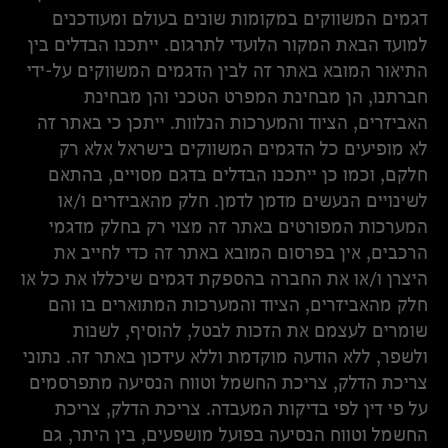
דגמים המשווקים במקומות שונים בעולם ומעודכנים
למועד הבאת המקור הלועדי לתרגום. ייתכנו הבדלים בין
התיאור המובא באתר זה לבין הדגמים המשווקים על-ידי
חברתנו, הן מבחינת המפרט הטכני והן מבחינת
האביזרים, הציוד והמערכות הנלוות. ייתכן כי באתר זה
לא מופיעים כל הדגמים המשווקים בישראל אלא רק
חלקם, וכמו כן ייתכנו הבדלים בדגם מסויים, בהתאם
לשינויים הנעשים מדמן לדמן. חלק מהאביזרים ו/או
המערכות המפורטים באתר זה מצוי רק בחלק מדגמי
הרכבים, אין בפרסום המובא באתר זה כדי לחייב את
היצרן ו/או את החברה בהספקת דגמים שיכללו את כל או
חלק מהאביזרים, הציוד והמערכות המתוארים בו והם
שומרים לעצמם את הזכות לבטל, להוסיף, לשנות
ולשפר, ללא הודעה מוקדמת וללא עידכון באתר זה. נתוני
צריכת הדלק, צריכת החשמל וטווח הנסיעה מתפרסמים
על פי דין לפי בדיקות המעבדה. צריכת הדלק, צריכת
החשמל וטווח הנסיעה בפועל מושפעים, בין היתר, גם