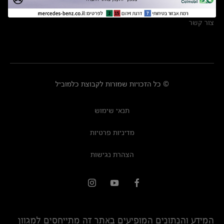
מרכזי שירות
צור קשר
© כל הזכויות שמורות לקבוצת כלמוביל
תנאי שימוש
מדיניות פרטיות
הצהרת נגישות
המידע והנתונים המופיעים באתר זה מתייחסים למגוון