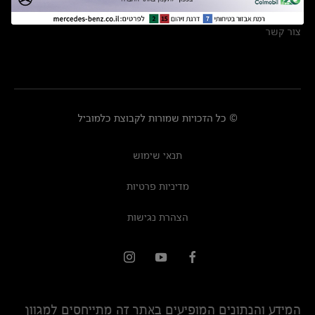
מרכזי שירות
צור קשר
© כל הזכויות שמורות לקבוצת כלמוביל
תנאי שימוש
מדיניות פרטיות
הצהרת נגישות
המידע והנתונים המופיעים באתר זה מתייחסים למגוון