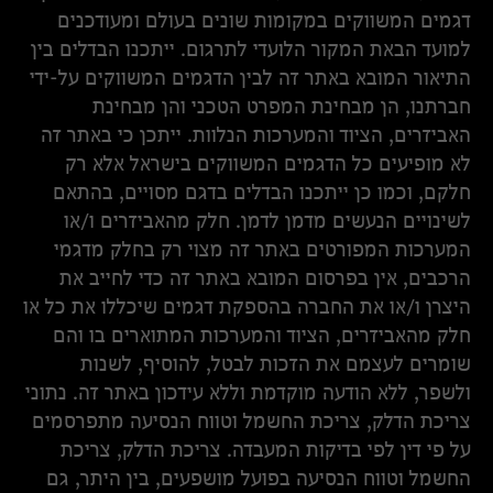
דגמים המשווקים במקומות שונים בעולם ומעודכנים
למועד הבאת המקור הלועדי לתרגום. ייתכנו הבדלים בין
התיאור המובא באתר זה לבין הדגמים המשווקים על-ידי
חברתנו, הן מבחינת המפרט הטכני והן מבחינת
האביזרים, הציוד והמערכות הנלוות. ייתכן כי באתר זה
לא מופיעים כל הדגמים המשווקים בישראל אלא רק
חלקם, וכמו כן ייתכנו הבדלים בדגם מסויים, בהתאם
לשינויים הנעשים מדמן לדמן. חלק מהאביזרים ו/או
המערכות המפורטים באתר זה מצוי רק בחלק מדגמי
הרכבים, אין בפרסום המובא באתר זה כדי לחייב את
היצרן ו/או את החברה בהספקת דגמים שיכללו את כל או
חלק מהאביזרים, הציוד והמערכות המתוארים בו והם
שומרים לעצמם את הזכות לבטל, להוסיף, לשנות
ולשפר, ללא הודעה מוקדמת וללא עידכון באתר זה. נתוני
צריכת הדלק, צריכת החשמל וטווח הנסיעה מתפרסמים
על פי דין לפי בדיקות המעבדה. צריכת הדלק, צריכת
החשמל וטווח הנסיעה בפועל מושפעים, בין היתר, גם