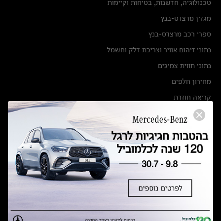
טכנולוגיה, חדשנות, בטיחות וקיימות
מגזין מרצדס-בנץ
ספרי רכב מרצדס-בנץ
נתוני זיהום אוויר וצריכת דלק וחשמל
נתוני תווית צמיגים
מחירון חלפים
קריאה חוזרת
הודעה על הטבות לרכבי מרצדס בהסדר פשרה בתצ 56447-02-19
הסדר פשרה בתצ 56447-02-19
תקנון ימי מכירות 120 לכלמוביל
מצאו אותנו
אולמות תצוגה