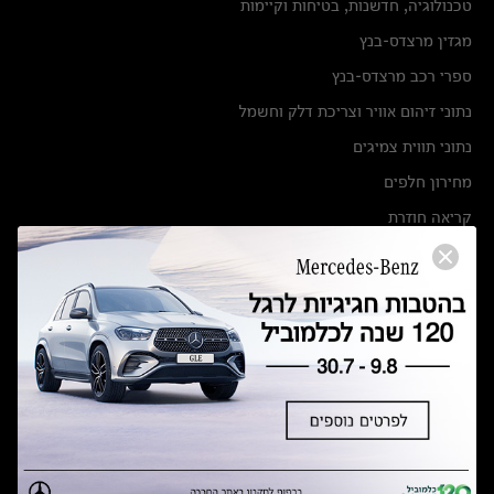
טכנולוגיה, חדשנות, בטיחות וקיימות
מגזין מרצדס-בנץ
ספרי רכב מרצדס-בנץ
נתוני זיהום אוויר וצריכת דלק וחשמל
נתוני תווית צמיגים
מחירון חלפים
קריאה חוזרת
הודעה על הטבות לרכבי מרצדס בהסדר פשרה בתצ 56447-02-19
הסדר פשרה בתצ 56447-02-19
תקנון ימי מכירות 120 לכלמוביל
מצאו אותנו
אולמות תצוגה