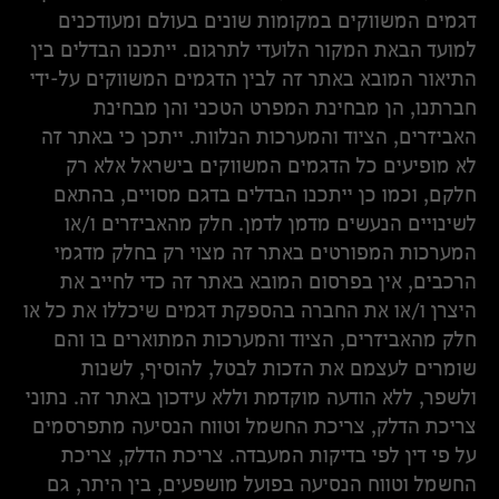
דגמים המשווקים במקומות שונים בעולם ומעודכנים
למועד הבאת המקור הלועדי לתרגום. ייתכנו הבדלים בין
התיאור המובא באתר זה לבין הדגמים המשווקים על-ידי
חברתנו, הן מבחינת המפרט הטכני והן מבחינת
האביזרים, הציוד והמערכות הנלוות. ייתכן כי באתר זה
לא מופיעים כל הדגמים המשווקים בישראל אלא רק
חלקם, וכמו כן ייתכנו הבדלים בדגם מסויים, בהתאם
לשינויים הנעשים מדמן לדמן. חלק מהאביזרים ו/או
המערכות המפורטים באתר זה מצוי רק בחלק מדגמי
הרכבים, אין בפרסום המובא באתר זה כדי לחייב את
היצרן ו/או את החברה בהספקת דגמים שיכללו את כל או
חלק מהאביזרים, הציוד והמערכות המתוארים בו והם
שומרים לעצמם את הזכות לבטל, להוסיף, לשנות
ולשפר, ללא הודעה מוקדמת וללא עידכון באתר זה. נתוני
צריכת הדלק, צריכת החשמל וטווח הנסיעה מתפרסמים
על פי דין לפי בדיקות המעבדה. צריכת הדלק, צריכת
החשמל וטווח הנסיעה בפועל מושפעים, בין היתר, גם