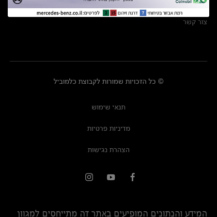
מרכזי שירות
צור קשר
© כל הזכויות שמורות לקבוצת כלמוביל
תנאי שימוש
מדיניות פרטיות
הצהרת נגישות
המידע והנתונים המופיעים באתר זה מתייחסים למגוון