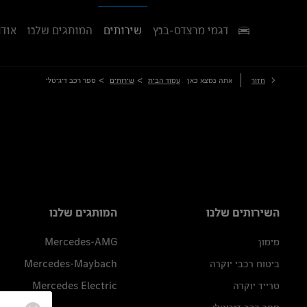
דגמי מרצדס-בנץ
שירותים
המותגים שלנו
אודו
>
>
חזור
אתה נמצא כאן
עמוד הבית
שירותים
ספר רכב דיגיטלי
השירותים שלנו
המותגים שלנו
מימון
Mercedes-AMG
ביטוח רכבי יוקרה
Mercedes-Maybach
טרייד יוקרה
Mercedes Electric