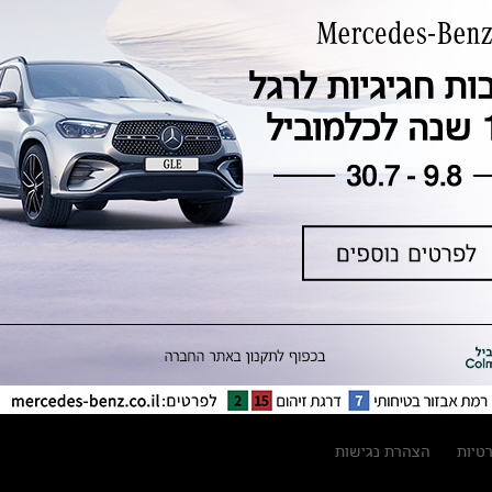
טכנולוגיה, חדשנות, בטיחות וקיימות
מגזין מרצדס-בנץ
ספרי רכב מרצדס-בנץ
נתוני זיהום אוויר וצריכת דלק וחשמל
נתוני תווית צמיגים
מחירון חלפים
קריאה חוזרת
הודעה על הטבות לרכבי מרצדס בהסדר
פשרה בתצ 56447-02-19
הסדר פשרה בתצ 56447-02-19
תקנון ימי מכירות 120 לכלמוביל
רטיות
הצהרת נגישות