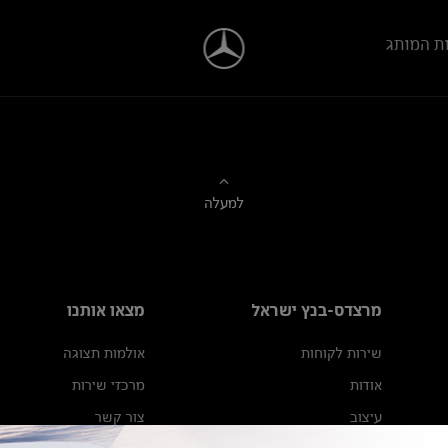
ת המותג
למעלה
מרצדס-בנץ ישראל
מצאו אותנו
שירות לקוחות
אולמות תצוגה
אודות
מרכזי שירות
עיצוב
צור קשר