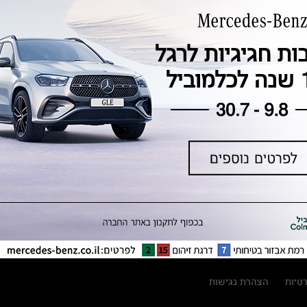
טכנולוגיה, חדשנות, בטיחות וקיימות
מגזין מרצדס-בנץ
ספרי רכב מרצדס-בנץ
נתוני זיהום אוויר וצריכת דלק וחשמל
נתוני תווית צמיגים
מחירון חלפים
קריאה חוזרת
הודעה על הטבות לרכבי מרצדס בהסדר
פשרה בתצ 56447-02-19
הסדר פשרה בתצ 56447-02-19
תקנון ימי מכירות 120 לכלמוביל
רטיות
הצהרת נגישות