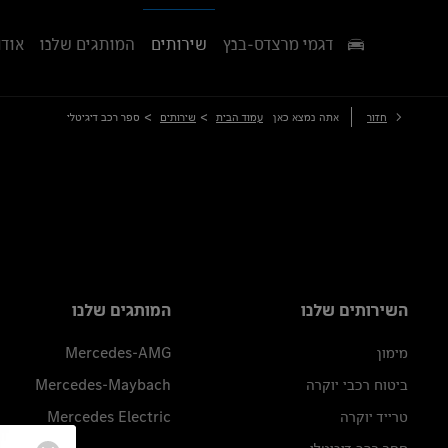
דגמי מרצדס-בנץ
שירותים
המותגים שלנו
אודו
>
>
חזור
אתה נמצא כאן
עמוד הבית
שירותים
ספר רכב דיגיטלי
השירותים שלנו
המותגים שלנו
מימון
Mercedes-AMG
ביטוח רכבי יוקרה
Mercedes-Maybach
טרייד יוקרה
Mercedes Electric