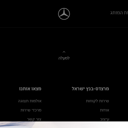
ת המותג
למעלה
מרצדס-בנץ ישראל
מצאו אותנו
שירות לקוחות
אולמות תצוגה
אודות
מרכזי שירות
עיצוב
צור קשר