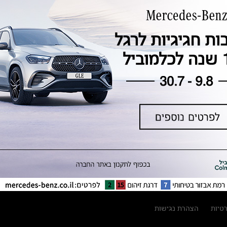
טכנולוגיה, חדשנות, בטיחות וקיימות
מגזין מרצדס-בנץ
ספרי רכב מרצדס-בנץ
נתוני זיהום אוויר וצריכת דלק וחשמל
נתוני תווית צמיגים
מחירון חלפים
קריאה חוזרת
הודעה על הטבות לרכבי מרצדס בהסדר
פשרה בתצ 56447-02-19
הסדר פשרה בתצ 56447-02-19
תקנון ימי מכירות 120 לכלמוביל
רטיות
הצהרת נגישות