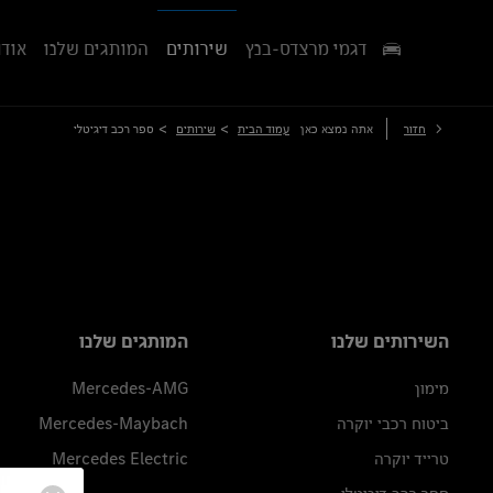
דגמי מרצדס-בנץ
שירותים
המותגים שלנו
אודו
>
>
חזור
אתה נמצא כאן
עמוד הבית
שירותים
ספר רכב דיגיטלי
השירותים שלנו
המותגים שלנו
מימון
Mercedes-AMG
ביטוח רכבי יוקרה
Mercedes-Maybach
טרייד יוקרה
Mercedes Electric