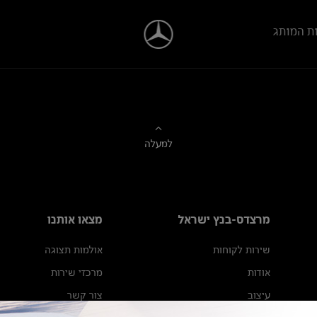
ת המותג
למעלה
מרצדס-בנץ ישראל
מצאו אותנו
שירות לקוחות
אולמות תצוגה
אודות
מרכזי שירות
עיצוב
צור קשר