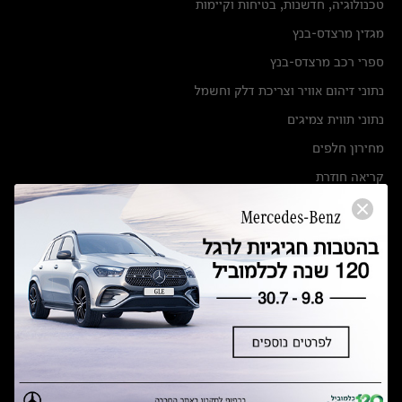
טכנולוגיה, חדשנות, בטיחות וקיימות
מגזין מרצדס-בנץ
ספרי רכב מרצדס-בנץ
נתוני זיהום אוויר וצריכת דלק וחשמל
נתוני תווית צמיגים
מחירון חלפים
קריאה חוזרת
הודעה על הטבות לרכבי מרצדס בהסדר פשרה בתצ 56447-02-19
הסדר פשרה בתצ 56447-02-19
תקנון ימי מכירות 120 לכלמוביל
מצאו אותנו
אולמות תצוגה