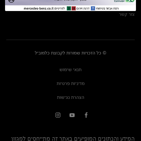
מרכזי שירות
צור קשר
© כל הזכויות שמורות לקבוצת כלמוביל
תנאי שימוש
מדיניות פרטיות
הצהרת נגישות
המידע והנתונים המופיעים באתר זה מתייחסים למגוון