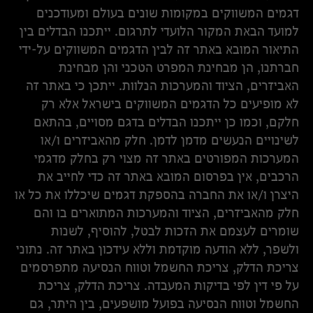
דגמים המשווקים במקומות שונים בעולם ומעודכנים
למועד הבאת המקור הלועדי לתרגום. ייתכנו הבדלים בין
התיאור המובא באתר זה לבין הדגמים המשווקים על-ידי
חברתנו, הן מבחינת המפרט הטכני והן מבחינת
האביזרים, הציוד והמערכות הנלוות. ייתכן כי באתר זה
לא מופיעים כל הדגמים המשווקים בישראל אלא רק
חלקם, וכמו כן ייתכנו הבדלים בדגם מסויים, בהתאם
לשינויים הנעשים מדמן לדמן. חלק מהאביזרים ו/או
המערכות המפורטים באתר זה מצוי רק בחלק מדגמי
הרכבים, אין בפרסום המובא באתר זה כדי לחייב את
היצרן ו/או את החברה בהספקת דגמים שיכללו את כל או
חלק מהאביזרים, הציוד והמערכות המתוארים בו והם
שומרים לעצמם את הזכות לבטל, להוסיף, לשנות
ולשפר, ללא הודעה מוקדמת וללא עידכון באתר זה. נתוני
צריכת הדלק, צריכת החשמל וטווח הנסיעה מתפרסמים
על פי דין לפי בדיקות המעבדה. צריכת הדלק, צריכת
החשמל וטווח הנסיעה בפועל מושפעים, בין היתר, גם