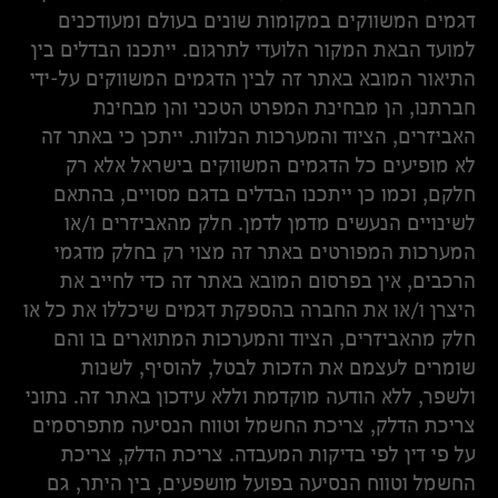
דגמים המשווקים במקומות שונים בעולם ומעודכנים
למועד הבאת המקור הלועדי לתרגום. ייתכנו הבדלים בין
התיאור המובא באתר זה לבין הדגמים המשווקים על-ידי
חברתנו, הן מבחינת המפרט הטכני והן מבחינת
האביזרים, הציוד והמערכות הנלוות. ייתכן כי באתר זה
לא מופיעים כל הדגמים המשווקים בישראל אלא רק
חלקם, וכמו כן ייתכנו הבדלים בדגם מסויים, בהתאם
לשינויים הנעשים מדמן לדמן. חלק מהאביזרים ו/או
המערכות המפורטים באתר זה מצוי רק בחלק מדגמי
הרכבים, אין בפרסום המובא באתר זה כדי לחייב את
היצרן ו/או את החברה בהספקת דגמים שיכללו את כל או
חלק מהאביזרים, הציוד והמערכות המתוארים בו והם
שומרים לעצמם את הזכות לבטל, להוסיף, לשנות
ולשפר, ללא הודעה מוקדמת וללא עידכון באתר זה. נתוני
צריכת הדלק, צריכת החשמל וטווח הנסיעה מתפרסמים
על פי דין לפי בדיקות המעבדה. צריכת הדלק, צריכת
החשמל וטווח הנסיעה בפועל מושפעים, בין היתר, גם