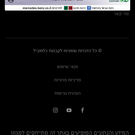
מרכזי שירות
צור קשר
© כל הזכויות שמורות לקבוצת כלמוביל
תנאי שימוש
מדיניות פרטיות
הצהרת נגישות
המידע והנתונים המופיעים באתר זה מתייחסים למגוון