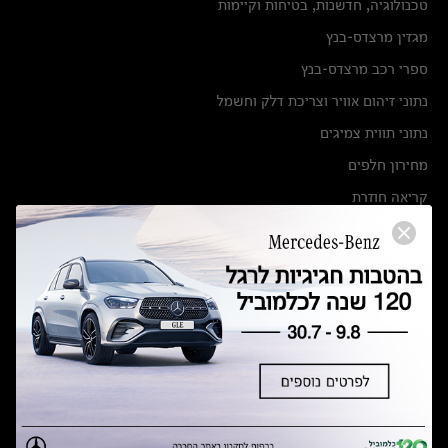
טכנולוגיה, חדשנות, בטיחות וקיימות
מגזין מרצדס-בנץ
ספרי רכב מרצדס-בנץ
נתוני זיהום אוויר וצריכת דלק וחשמל
נתוני תווית צמיגים
מחירון חלפים
קריאה חוזרת
הודעה על הטבות לרכבי מרצדס בהסדר פשרה בתצ 56447-02-19
הסדר פשרה בתצ 56447-02-19
תקנון ימי מכירות 120 לכלמוביל
מצאו אותנו
אולמות תצוגה