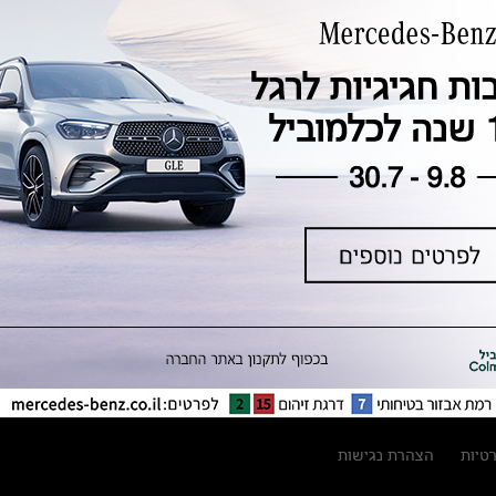
טכנולוגיה, חדשנות, בטיחות וקיימות
מגזין מרצדס-בנץ
ספרי רכב מרצדס-בנץ
נתוני זיהום אוויר וצריכת דלק וחשמל
נתוני תווית צמיגים
מחירון חלפים
קריאה חוזרת
הודעה על הטבות לרכבי מרצדס בהסדר
פשרה בתצ 56447-02-19
הסדר פשרה בתצ 56447-02-19
תקנון ימי מכירות 120 לכלמוביל
רטיות
הצהרת נגישות