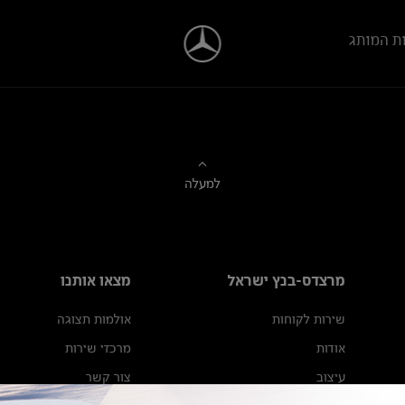
ת המותג
למעלה
מרצדס-בנץ ישראל
מצאו אותנו
שירות לקוחות
אולמות תצוגה
אודות
מרכזי שירות
עיצוב
צור קשר