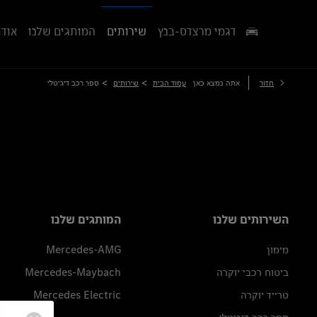
דגמי מרצדס-בנץ
שירותים
המותגים שלנו
אודו
>
>
חזור
אתה נמצא כאן
עמוד הבית
שירותים
ספר רכב דיגיטלי
השירותים שלנו
המותגים שלנו
מימון
Mercedes-AMG
ביטוח רכבי יוקרה
Mercedes-Maybach
טרייד יוקרה
Mercedes Electric