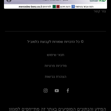
מרכזי שירות
צור קשר
© כל הזכויות שמורות לקבוצת כלמוביל
תנאי שימוש
מדיניות פרטיות
הצהרת נגישות
המידע והנתונים המופיעים באתר זה מתייחסים למגוון