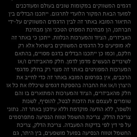
דגמים המשווקים במקומות שונים בעולם ומעודכנים
למועד הבאת המקור הלועדי לתרגום. ייתכנו הבדלים בין
התיאור המובא באתר זה לבין הדגמים המשווקים על-ידי
חברתנו, הן מבחינת המפרט הטכני והן מבחינת
האביזרים, הציוד והמערכות הנלוות. ייתכן כי באתר זה
לא מופיעים כל הדגמים המשווקים בישראל אלא רק
חלקם, וכמו כן ייתכנו הבדלים בדגם מסויים, בהתאם
לשינויים הנעשים מדמן לדמן. חלק מהאביזרים ו/או
המערכות המפורטים באתר זה מצוי רק בחלק מדגמי
הרכבים, אין בפרסום המובא באתר זה כדי לחייב את
היצרן ו/או את החברה בהספקת דגמים שיכללו את כל או
חלק מהאביזרים, הציוד והמערכות המתוארים בו והם
שומרים לעצמם את הזכות לבטל, להוסיף, לשנות
ולשפר, ללא הודעה מוקדמת וללא עידכון באתר זה. נתוני
צריכת הדלק, צריכת החשמל וטווח הנסיעה מתפרסמים
על פי דין לפי בדיקות המעבדה. צריכת הדלק, צריכת
החשמל וטווח הנסיעה בפועל מושפעים, בין היתר, גם