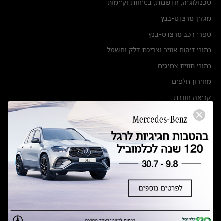
טכנולוגיה, חדשנות, בטיחות וקיימות
מגזין מרצדס-בנץ
ספרי רכב מרצדס-בנץ
נתוני זיהום אוויר וצריכת דלק וחשמל
נתוני תווית צמיגים
מחירון חלפים
קריאה חוזרת
הודעה על הטבות לרכבי מרצדס בהסדר פשרה בתצ 56447-02-19
הסדר פשרה בתצ 56447-02-19
תקנון ימי מכירות 120 לכלמוביל
מצאו אותנו
אולמות תצוגה