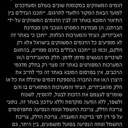
דגמים המשווקים במקומות שונים בעולם ומעודכנים
למועד הבאת המקור הלועדי לתרגום. ייתכנו הבדלים בין
התיאור המובא באתר זה לבין הדגמים המשווקים על-ידי
חברתנו, הן מבחינת המפרט הטכני והן מבחינת
האביזרים, הציוד והמערכות הנלוות. ייתכן כי באתר זה
לא מופיעים כל הדגמים המשווקים בישראל אלא רק
חלקם, וכמו כן ייתכנו הבדלים בדגם מסויים, בהתאם
לשינויים הנעשים מדמן לדמן. חלק מהאביזרים ו/או
המערכות המפורטים באתר זה מצוי רק בחלק מדגמי
הרכבים, אין בפרסום המובא באתר זה כדי לחייב את
היצרן ו/או את החברה בהספקת דגמים שיכללו את כל או
חלק מהאביזרים, הציוד והמערכות המתוארים בו והם
שומרים לעצמם את הזכות לבטל, להוסיף, לשנות
ולשפר, ללא הודעה מוקדמת וללא עידכון באתר זה. נתוני
צריכת הדלק, צריכת החשמל וטווח הנסיעה מתפרסמים
על פי דין לפי בדיקות המעבדה. צריכת הדלק, צריכת
החשמל וטווח הנסיעה בפועל מושפעים, בין היתר, גם