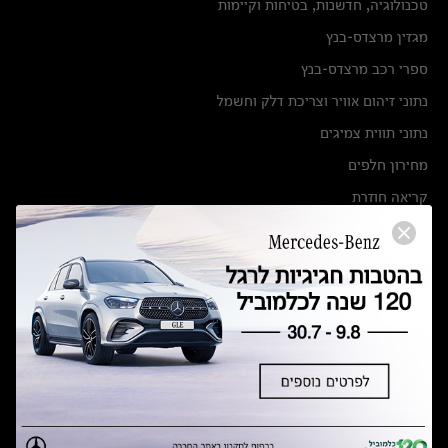
טכנולוגיה, חדשנות, בטיחות וקיימות
מגזין מרצדס-בנץ
ספרי רכב מרצדס-בנץ
נתוני זיהום אוויר וצריכת דלק וחשמל
נתוני תווית צמיגים
מחירון חלפים
קריאה חוזרת
הודעה על הטבות לרכבי מרצדס בהסדר פשרה בתצ 56447-02-19
הסדר פשרה בתצ 56447-02-19
תקנון ימי מכירות 120 לכלמוביל
מצאו אותנו
אולמות תצוגה