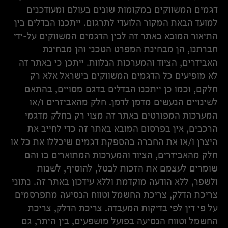
דגמים המשווקים במקומות שונים בעולם ומעודכנים
למועד הבאת המקור הלועדי לתרגום. ייתכנו הבדלים בין
התיאור המובא באתר זה לבין הדגמים המשווקים על-ידי
חברתנו, הן מבחינת המפרט הטכני והן מבחינת
האביזרים, הציוד והמערכות הנלוות. ייתכן כי באתר זה
לא מופיעים כל הדגמים המשווקים בישראל אלא רק
חלקם, וכמו כן ייתכנו הבדלים בדגם מסויים, בהתאם
לשינויים הנעשים מדמן לדמן. חלק מהאביזרים ו/או
המערכות המפורטים באתר זה מצוי רק בחלק מדגמי
הרכבים, אין בפרסום המובא באתר זה כדי לחייב את
היצרן ו/או את החברה בהספקת דגמים שיכללו את כל או
חלק מהאביזרים, הציוד והמערכות המתוארים בו והם
שומרים לעצמם את הזכות לבטל, להוסיף, לשנות
ולשפר, ללא הודעה מוקדמת וללא עידכון באתר זה. נתוני
צריכת הדלק, צריכת החשמל וטווח הנסיעה מתפרסמים
על פי דין לפי בדיקות המעבדה. צריכת הדלק, צריכת
החשמל וטווח הנסיעה בפועל מושפעים, בין היתר, גם