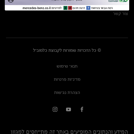
מרכזי שירות
צור קשר
© כל הזכויות שמורות לקבוצת כלמוביל
תנאי שימוש
מדיניות פרטיות
הצהרת נגישות
המידע והנתונים המופיעים באתר זה מתייחסים למגוון