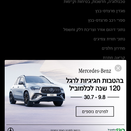
טכנולוגיה, חדשנות, בטיחות וקיימות
מגזין מרצדס-בנץ
ספרי רכב מרצדס-בנץ
נתוני זיהום אוויר וצריכת דלק וחשמל
נתוני תווית צמיגים
מחירון חלפים
קריאה חוזרת
הודעה על הטבות לרכבי מרצדס בהסדר פשרה בתצ 56447-02-19
הסדר פשרה בתצ 56447-02-19
תקנון ימי מכירות 120 לכלמוביל
מצאו אותנו
אולמות תצוגה