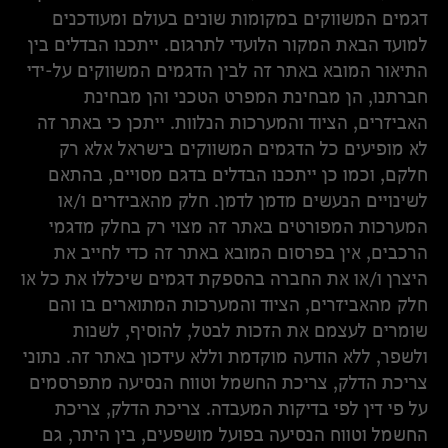
דגמים המשווקים במקומות שונים בעולם ומעודכנים
למועד הבאת המקור הלועדי לתרגום. ייתכנו הבדלים בין
התיאור המובא באתר זה לבין הדגמים המשווקים על-ידי
חברתנו, הן מבחינת המפרט הטכני והן מבחינת
האביזרים, הציוד והמערכות הנלוות. ייתכן כי באתר זה
לא מופיעים כל הדגמים המשווקים בישראל אלא רק
חלקם, וכמו כן ייתכנו הבדלים בדגם מסויים, בהתאם
לשינויים הנעשים מדמן לדמן. חלק מהאביזרים ו/או
המערכות המפורטים באתר זה מצוי רק בחלק מדגמי
הרכבים, אין בפרסום המובא באתר זה כדי לחייב את
היצרן ו/או את החברה בהספקת דגמים שיכללו את כל או
חלק מהאביזרים, הציוד והמערכות המתוארים בו והם
שומרים לעצמם את הזכות לבטל, להוסיף, לשנות
ולשפר, ללא הודעה מוקדמת וללא עידכון באתר זה. נתוני
צריכת הדלק, צריכת החשמל וטווח הנסיעה מתפרסמים
על פי דין לפי בדיקות המעבדה. צריכת הדלק, צריכת
החשמל וטווח הנסיעה בפועל מושפעים, בין היתר, גם