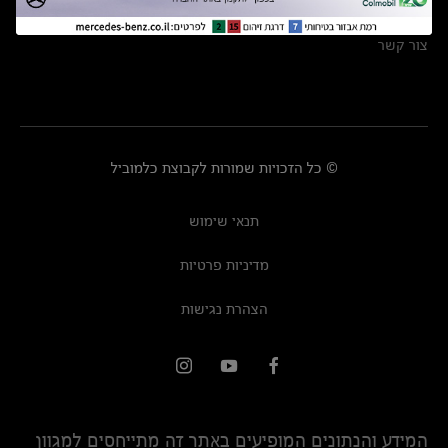
מרכזי שירות
צור קשר
© כל הזכויות שמורות לקבוצת כלמוביל
תנאי שימוש
מדיניות פרטיות
הצהרת נגישות
המידע והנתונים המופיעים באתר זה מתייחסים למגוון