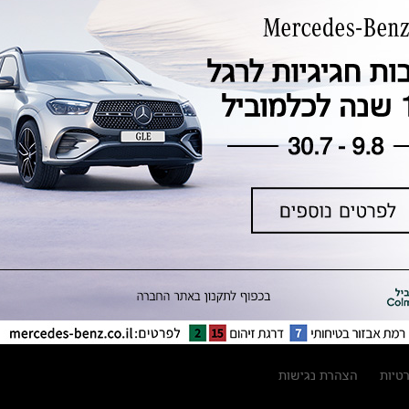
טכנולוגיה, חדשנות, בטיחות וקיימות
מגזין מרצדס-בנץ
ספרי רכב מרצדס-בנץ
נתוני זיהום אוויר וצריכת דלק וחשמל
נתוני תווית צמיגים
מחירון חלפים
קריאה חוזרת
הודעה על הטבות לרכבי מרצדס בהסדר
פשרה בתצ 56447-02-19
הסדר פשרה בתצ 56447-02-19
תקנון ימי מכירות 120 לכלמוביל
רטיות
הצהרת נגישות