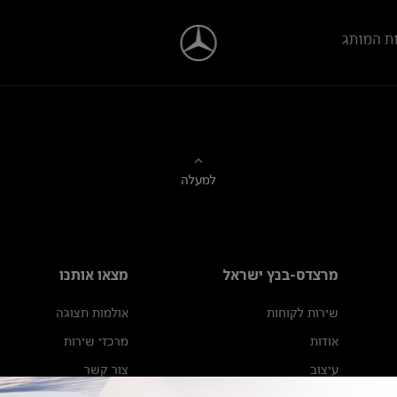
ת המותג
למעלה
מרצדס-בנץ ישראל
מצאו אותנו
שירות לקוחות
אולמות תצוגה
אודות
מרכזי שירות
עיצוב
צור קשר