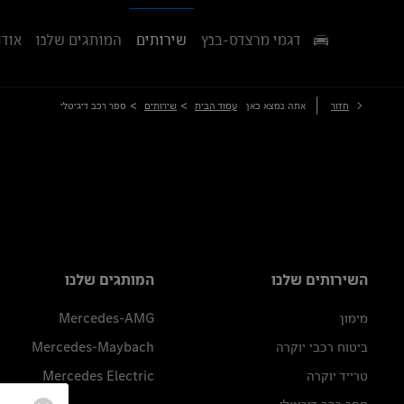
דגמי מרצדס-בנץ
שירותים
המותגים שלנו
אודו
>
>
חזור
אתה נמצא כאן
עמוד הבית
שירותים
ספר רכב דיגיטלי
השירותים שלנו
המותגים שלנו
מימון
Mercedes-AMG
ביטוח רכבי יוקרה
Mercedes-Maybach
טרייד יוקרה
Mercedes Electric