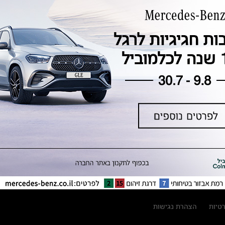
טכנולוגיה, חדשנות, בטיחות וקיימות
מגזין מרצדס-בנץ
ספרי רכב מרצדס-בנץ
נתוני זיהום אוויר וצריכת דלק וחשמל
נתוני תווית צמיגים
מחירון חלפים
קריאה חוזרת
הודעה על הטבות לרכבי מרצדס בהסדר
פשרה בתצ 56447-02-19
הסדר פשרה בתצ 56447-02-19
תקנון ימי מכירות 120 לכלמוביל
רטיות
הצהרת נגישות