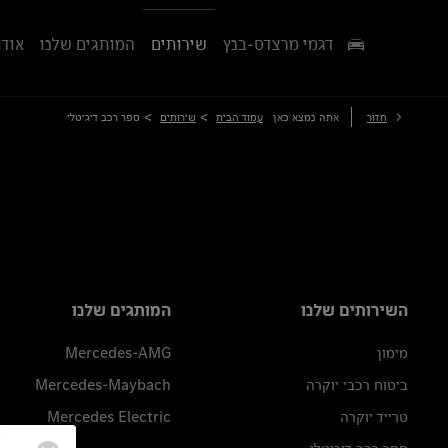
דגמי מרצדס-בנץ
שירותים
המותגים שלנו
אודו
>
>
חזור
אתה נמצא כאן
עמוד הבית
שירותים
ספר רכב דיגיטלי
השירותים שלנו
המותגים שלנו
מימון
Mercedes-AMG
ביטוח רכבי יוקרה
Mercedes-Maybach
טרייד יוקרה
Mercedes Electric