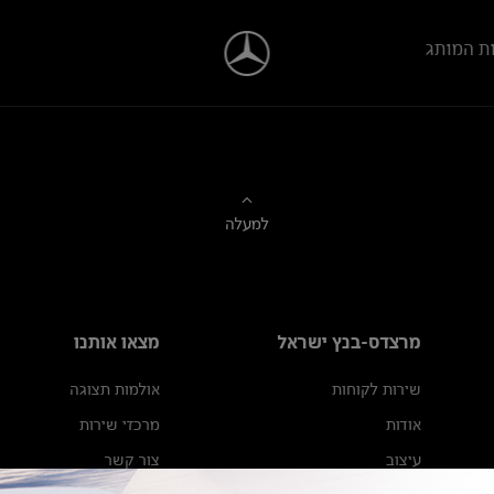
ת המותג
למעלה
מרצדס-בנץ ישראל
מצאו אותנו
שירות לקוחות
אולמות תצוגה
אודות
מרכזי שירות
עיצוב
צור קשר