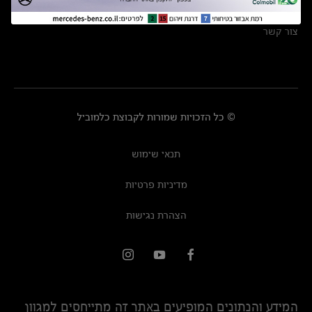
מרכזי שירות
צור קשר
© כל הזכויות שמורות לקבוצת כלמוביל
תנאי שימוש
מדיניות פרטיות
הצהרת נגישות
המידע והנתונים המופיעים באתר זה מתייחסים למגוון