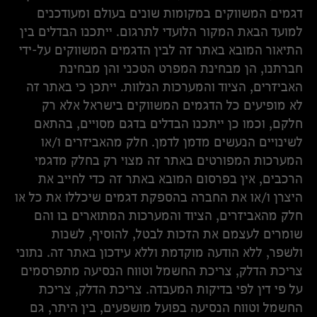
דגמים המשווקים במקומות שונים בעולם ומעודכנים
למועד הבאת המקור הלועדי לתרגום. ייתכנו הבדלים בין
התיאור המובא באתר זה לבין הדגמים המשווקים על-ידי
חברתנו, הן מבחינת המפרט הטכני והן מבחינת
האביזרים, הציוד והמערכות הנלוות. ייתכן כי באתר זה
לא מופיעים כל הדגמים המשווקים בישראל אלא רק
חלקם, וכמו כן ייתכנו הבדלים בדגם מסויים, בהתאם
לשינויים הנעשים מדמן לדמן. חלק מהאביזרים ו/או
המערכות המפורטים באתר זה מצוי רק בחלק מדגמי
הרכבים, אין בפרסום המובא באתר זה כדי לחייב את
היצרן ו/או את החברה בהספקת דגמים שיכללו את כל או
חלק מהאביזרים, הציוד והמערכות המתוארים בו והם
שומרים לעצמם את הזכות לבטל, להוסיף, לשנות
ולשפר, ללא הודעה מוקדמת וללא עידכון באתר זה. נתוני
צריכת הדלק, צריכת החשמל וטווח הנסיעה מתפרסמים
על פי דין לפי בדיקות המעבדה. צריכת הדלק, צריכת
החשמל וטווח הנסיעה בפועל מושפעים, בין היתר, גם