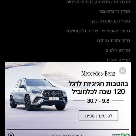
טכנולוגיה, חדשנות, בטיחות וקיימות
מגזין מרצדס-בנץ
ספרי רכב מרצדס-בנץ
נתוני זיהום אוויר וצריכת דלק וחשמל
נתוני תווית צמיגים
מחירון חלפים
קריאה חוזרת
הודעה על הטבות לרכבי מרצדס בהסדר פשרה בתצ 56447-02-19
הסדר פשרה בתצ 56447-02-19
תקנון ימי מכירות 120 לכלמוביל
מצאו אותנו
אולמות תצוגה