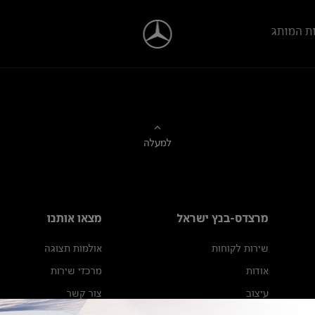
ת המותג
למעלה
מרצדס-בנץ ישראל
מצאו אותנו
שירות לקוחות
אולמות תצוגה
אודות
מרכזי שירות
עיצוב
צור קשר