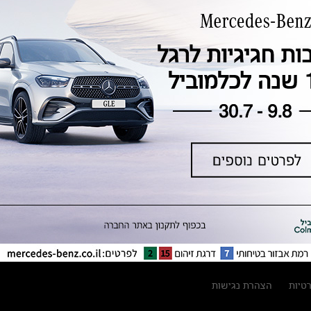
טכנולוגיה, חדשנות, בטיחות וקיימות
מגזין מרצדס-בנץ
ספרי רכב מרצדס-בנץ
נתוני זיהום אוויר וצריכת דלק וחשמל
נתוני תווית צמיגים
מחירון חלפים
קריאה חוזרת
הודעה על הטבות לרכבי מרצדס בהסדר
פשרה בתצ 56447-02-19
הסדר פשרה בתצ 56447-02-19
תקנון ימי מכירות 120 לכלמוביל
רטיות
הצהרת נגישות