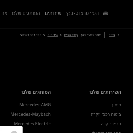
דגמי מרצדס-בנץ
שירותים
המותגים שלנו
אודו
>
>
חזור
אתה נמצא כאן
עמוד הבית
שירותים
ספר רכב דיגיטלי
השירותים שלנו
המותגים שלנו
מימון
Mercedes-AMG
ביטוח רכבי יוקרה
Mercedes-Maybach
טרייד יוקרה
Mercedes Electric