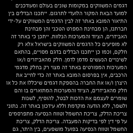
דגמים המשווקים במקומות שונים בעולם ומעודכנים
למועד הבאת המקור הלועדי לתרגום. ייתכנו הבדלים בין
התיאור המובא באתר זה לבין הדגמים המשווקים על-ידי
חברתנו, הן מבחינת המפרט הטכני והן מבחינת
האביזרים, הציוד והמערכות הנלוות. ייתכן כי באתר זה
לא מופיעים כל הדגמים המשווקים בישראל אלא רק
חלקם, וכמו כן ייתכנו הבדלים בדגם מסויים, בהתאם
לשינויים הנעשים מדמן לדמן. חלק מהאביזרים ו/או
המערכות המפורטים באתר זה מצוי רק בחלק מדגמי
הרכבים, אין בפרסום המובא באתר זה כדי לחייב את
היצרן ו/או את החברה בהספקת דגמים שיכללו את כל או
חלק מהאביזרים, הציוד והמערכות המתוארים בו והם
שומרים לעצמם את הזכות לבטל, להוסיף, לשנות
ולשפר, ללא הודעה מוקדמת וללא עידכון באתר זה. נתוני
צריכת הדלק, צריכת החשמל וטווח הנסיעה מתפרסמים
על פי דין לפי בדיקות המעבדה. צריכת הדלק, צריכת
החשמל וטווח הנסיעה בפועל מושפעים, בין היתר, גם