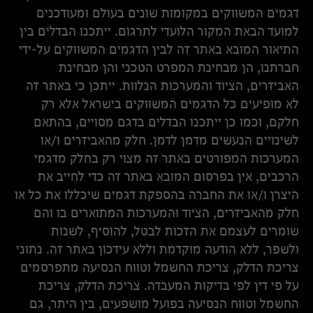
דגמים המשווקים במקומות שונים בעולם ומעודכנים
למועד הבאת המקור הלועדי לתרגום. ייתכנו הבדלים בין
התיאור המובא באתר זה לבין הדגמים המשווקים על-ידי
חברתנו, הן מבחינת המפרט הטכני והן מבחינת
האביזרים, הציוד והמערכות הנלוות. ייתכן כי באתר זה
לא מופיעים כל הדגמים המשווקים בישראל אלא רק
חלקם, וכמו כן ייתכנו הבדלים בדגם מסויים, בהתאם
לשינויים הנעשים מדמן לדמן. חלק מהאביזרים ו/או
המערכות המפורטים באתר זה מצוי רק בחלק מדגמי
הרכבים, אין בפרסום המובא באתר זה כדי לחייב את
היצרן ו/או את החברה בהספקת דגמים שיכללו את כל או
חלק מהאביזרים, הציוד והמערכות המתוארים בו והם
שומרים לעצמם את הזכות לבטל, להוסיף, לשנות
ולשפר, ללא הודעה מוקדמת וללא עידכון באתר זה. נתוני
צריכת הדלק, צריכת החשמל וטווח הנסיעה מתפרסמים
על פי דין לפי בדיקות המעבדה. צריכת הדלק, צריכת
החשמל וטווח הנסיעה בפועל מושפעים, בין היתר, גם