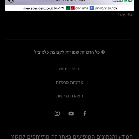
מרכזי שירות
צור קשר
© כל הזכויות שמורות לקבוצת כלמוביל
תנאי שימוש
מדיניות פרטיות
הצהרת נגישות
המידע והנתונים המופיעים באתר זה מתייחסים למגוון