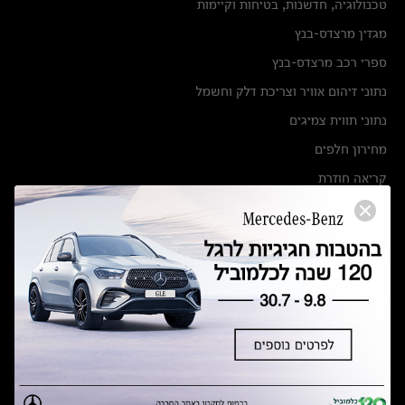
טכנולוגיה, חדשנות, בטיחות וקיימות
מגזין מרצדס-בנץ
ספרי רכב מרצדס-בנץ
נתוני זיהום אוויר וצריכת דלק וחשמל
נתוני תווית צמיגים
מחירון חלפים
קריאה חוזרת
הודעה על הטבות לרכבי מרצדס בהסדר פשרה בתצ 56447-02-19
הסדר פשרה בתצ 56447-02-19
תקנון ימי מכירות 120 לכלמוביל
מצאו אותנו
אולמות תצוגה