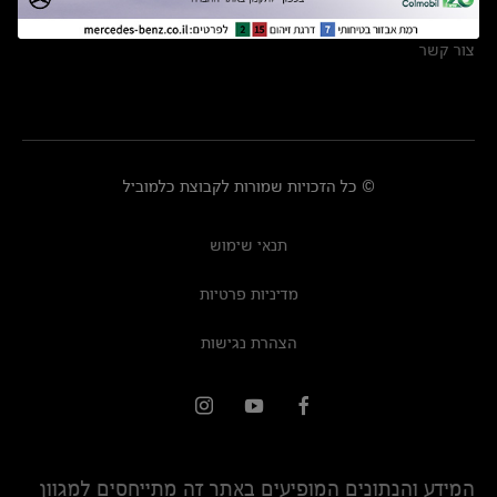
מרכזי שירות
צור קשר
© כל הזכויות שמורות לקבוצת כלמוביל
תנאי שימוש
מדיניות פרטיות
הצהרת נגישות
המידע והנתונים המופיעים באתר זה מתייחסים למגוון