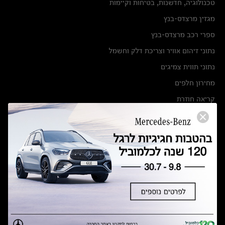
טכנולוגיה, חדשנות, בטיחות וקיימות
מגזין מרצדס-בנץ
ספרי רכב מרצדס-בנץ
נתוני זיהום אוויר וצריכת דלק וחשמל
נתוני תווית צמיגים
מחירון חלפים
קריאה חוזרת
הודעה על הטבות לרכבי מרצדס בהסדר פשרה בתצ 56447-02-19
הסדר פשרה בתצ 56447-02-19
תקנון ימי מכירות 120 לכלמוביל
מצאו אותנו
אולמות תצוגה