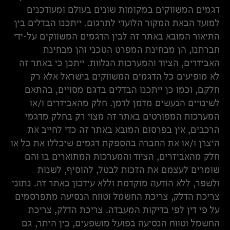
דגמים המשווקים במקומות שונים בעולם ומעודכנים
למועד הבאת המקור הלועדי לתרגום. ייתכנו הבדלים בין
התיאור המובא באתר זה לבין הדגמים המשווקים על-ידי
חברתנו, הן מבחינת המפרט הטכני והן מבחינת
האביזרים, הציוד והמערכות הנלוות. ייתכן כי באתר זה
לא מופיעים כל הדגמים המשווקים בישראל אלא רק
חלקם, וכמו כן ייתכנו הבדלים בדגם מסויים, בהתאם
לשינויים הנעשים מדמן לדמן. חלק מהאביזרים ו/או
המערכות המפורטים באתר זה מצוי רק בחלק מדגמי
הרכבים, אין בפרסום המובא באתר זה כדי לחייב את
היצרן ו/או את החברה בהספקת דגמים שיכללו את כל או
חלק מהאביזרים, הציוד והמערכות המתוארים בו והם
שומרים לעצמם את הזכות לבטל, להוסיף, לשנות
ולשפר, ללא הודעה מוקדמת וללא עידכון באתר זה. נתוני
צריכת הדלק, צריכת החשמל וטווח הנסיעה מתפרסמים
על פי דין לפי בדיקות המעבדה. צריכת הדלק, צריכת
החשמל וטווח הנסיעה בפועל מושפעים, בין היתר, גם