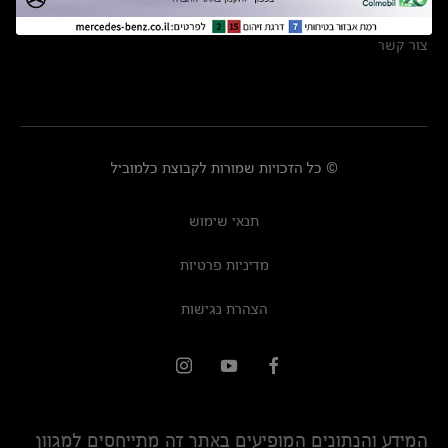
מרכזי שירות
צור קשר
© כל הזכויות שמורות לקבוצת כלמוביל
תנאי שימוש
מדיניות פרטיות
הצהרת נגישות
המידע והנתונים המופיעים באתר זה מתייחסים למגוון