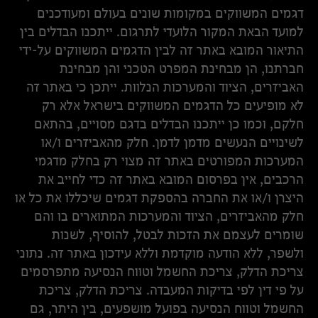
דגמים המשווקים במקומות שונים בעולם ומעודכנים
למועד הבאת המקור הלועדי לתרגום. ייתכנו הבדלים בין
התיאור המובא באתר זה לבין הדגמים המשווקים על-ידי
חברתנו, הן מבחינת המפרט הטכני והן מבחינת
האביזרים, הציוד והמערכות הנלוות. ייתכן כי באתר זה
לא מופיעים כל הדגמים המשווקים בישראל אלא רק
חלקם, וכמו כן ייתכנו הבדלים בדגם מסויים, בהתאם
לשינויים הנעשים מדמן לדמן. חלק מהאביזרים ו/או
המערכות המפורטים באתר זה מצוי רק בחלק מדגמי
הרכבים, אין בפרסום המובא באתר זה כדי לחייב את
היצרן ו/או את החברה בהספקת דגמים שיכללו את כל או
חלק מהאביזרים, הציוד והמערכות המתוארים בו והם
שומרים לעצמם את הזכות לבטל, להוסיף, לשנות
ולשפר, ללא הודעה מוקדמת וללא עידכון באתר זה. נתוני
צריכת הדלק, צריכת החשמל וטווח הנסיעה מתפרסמים
על פי דין לפי בדיקות המעבדה. צריכת הדלק, צריכת
החשמל וטווח הנסיעה בפועל מושפעים, בין היתר, גם