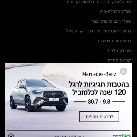
טכנולוגיה, חדשנות, בטיחות וקיימות
מגזין מרצדס-בנץ
ספרי רכב מרצדס-בנץ
נתוני זיהום אוויר וצריכת דלק וחשמל
נתוני תווית צמיגים
מחירון חלפים
קריאה חוזרת
הודעה על הטבות לרכבי מרצדס בהסדר פשרה בתצ 56447-02-19
הסדר פשרה בתצ 56447-02-19
תקנון ימי מכירות 120 לכלמוביל
מצאו אותנו
אולמות תצוגה