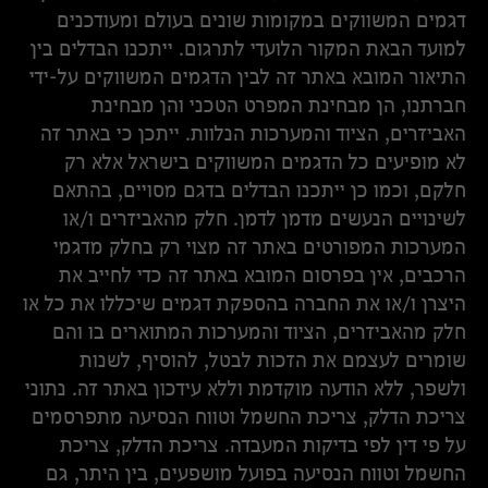
דגמים המשווקים במקומות שונים בעולם ומעודכנים
למועד הבאת המקור הלועדי לתרגום. ייתכנו הבדלים בין
התיאור המובא באתר זה לבין הדגמים המשווקים על-ידי
חברתנו, הן מבחינת המפרט הטכני והן מבחינת
האביזרים, הציוד והמערכות הנלוות. ייתכן כי באתר זה
לא מופיעים כל הדגמים המשווקים בישראל אלא רק
חלקם, וכמו כן ייתכנו הבדלים בדגם מסויים, בהתאם
לשינויים הנעשים מדמן לדמן. חלק מהאביזרים ו/או
המערכות המפורטים באתר זה מצוי רק בחלק מדגמי
הרכבים, אין בפרסום המובא באתר זה כדי לחייב את
היצרן ו/או את החברה בהספקת דגמים שיכללו את כל או
חלק מהאביזרים, הציוד והמערכות המתוארים בו והם
שומרים לעצמם את הזכות לבטל, להוסיף, לשנות
ולשפר, ללא הודעה מוקדמת וללא עידכון באתר זה. נתוני
צריכת הדלק, צריכת החשמל וטווח הנסיעה מתפרסמים
על פי דין לפי בדיקות המעבדה. צריכת הדלק, צריכת
החשמל וטווח הנסיעה בפועל מושפעים, בין היתר, גם