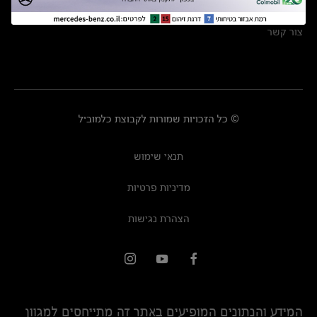
מרכזי שירות
צור קשר
© כל הזכויות שמורות לקבוצת כלמוביל
תנאי שימוש
מדיניות פרטיות
הצהרת נגישות
המידע והנתונים המופיעים באתר זה מתייחסים למגוון