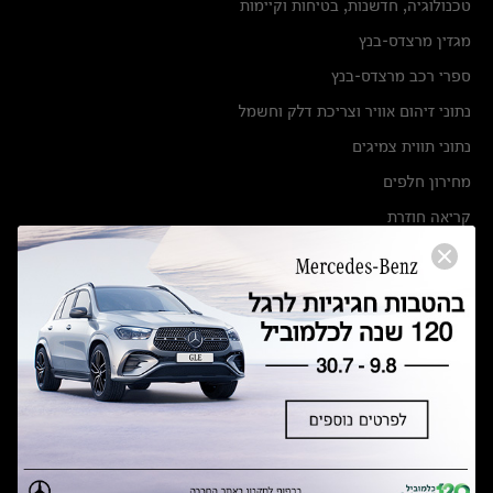
טכנולוגיה, חדשנות, בטיחות וקיימות
מגזין מרצדס-בנץ
ספרי רכב מרצדס-בנץ
נתוני זיהום אוויר וצריכת דלק וחשמל
נתוני תווית צמיגים
מחירון חלפים
קריאה חוזרת
הודעה על הטבות לרכבי מרצדס בהסדר פשרה בתצ 56447-02-19
הסדר פשרה בתצ 56447-02-19
תקנון ימי מכירות 120 לכלמוביל
מצאו אותנו
אולמות תצוגה