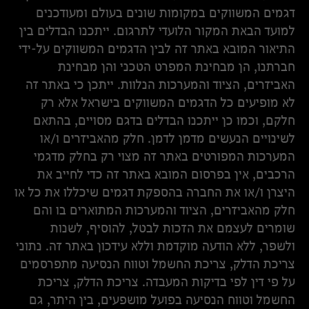
דגמים המשווקים במקומות שונים בעולם ומעודכנים
למועד הבאת המקור הלועדי לתרגום. ייתכנו הבדלים בין
התיאור המובא באתר זה לבין הדגמים המשווקים על-ידי
חברתנו, הן מבחינת המפרט הטכני והן מבחינת
האביזרים, הציוד והמערכות הנלוות. ייתכן כי באתר זה
לא מופיעים כל הדגמים המשווקים בישראל אלא רק
חלקם, וכמו כן ייתכנו הבדלים בדגם מסויים, בהתאם
לשינויים הנעשים מדמן לדמן. חלק מהאביזרים ו/או
המערכות המפורטים באתר זה מצוי רק בחלק מדגמי
הרכבים, אין בפרסום המובא באתר זה כדי לחייב את
היצרן ו/או את החברה בהספקת דגמים שיכללו את כל או
חלק מהאביזרים, הציוד והמערכות המתוארים בו והם
שומרים לעצמם את הזכות לבטל, להוסיף, לשנות
ולשפר, ללא הודעה מוקדמת וללא עידכון באתר זה. נתוני
צריכת הדלק, צריכת החשמל וטווח הנסיעה מתפרסמים
על פי דין לפי בדיקות המעבדה. צריכת הדלק, צריכת
החשמל וטווח הנסיעה בפועל מושפעים, בין היתר, גם