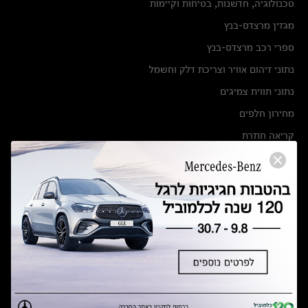
טכנולוגיה, חדשנות, בטיחות וקיימות
מגזין מרצדס-בנץ
ספרי רכב מרצדס-בנץ
נתוני זיהום אוויר וצריכת דלק וחשמל
נתוני תווית צמיגים
מחירון חלפים
קריאה חוזרת
הודעה על הטבות לרכבי מרצדס בהסדר פשרה בתצ 56447-02-19
הסדר פשרה בתצ 56447-02-19
תקנון ימי מכירות 120 לכלמוביל
מצאו אותנו
אולמות תצוגה