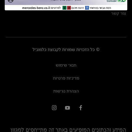
מרכזי שירות
צור קשר
© כל הזכויות שמורות לקבוצת כלמוביל
תנאי שימוש
מדיניות פרטיות
הצהרת נגישות
המידע והנתונים המופיעים באתר זה מתייחסים למגוון