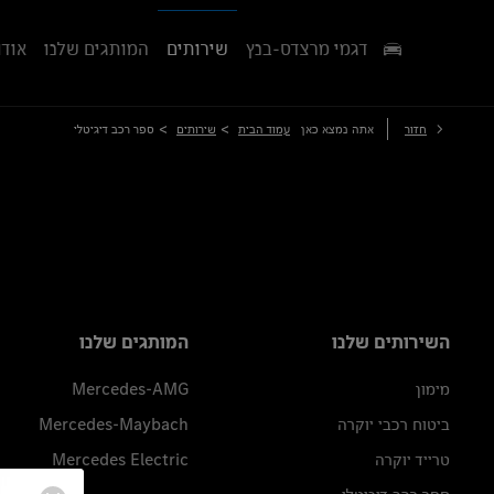
דגמי מרצדס-בנץ
שירותים
המותגים שלנו
אודו
>
>
חזור
אתה נמצא כאן
עמוד הבית
שירותים
ספר רכב דיגיטלי
השירותים שלנו
המותגים שלנו
מימון
Mercedes-AMG
ביטוח רכבי יוקרה
Mercedes-Maybach
טרייד יוקרה
Mercedes Electric