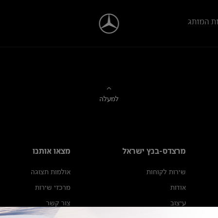
ת המותג
למעלה
מרצדס-בנץ ישראל
מצאו אותנו
שירות לקוחות
אולמות תצוגה
אודות
מרכזי שירות
עיצוב
צור קשר