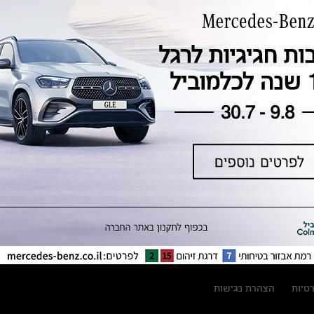
טכנולוגיה, חדשנות, בטיחות וקיימות
מגזין מרצדס-בנץ
ספרי רכב מרצדס-בנץ
נתוני זיהום אוויר וצריכת דלק וחשמל
נתוני תווית צמיגים
מחירון חלפים
קריאה חוזרת
הודעה על הטבות לרכבי מרצדס בהסדר
פשרה בתצ 56447-02-19
הסדר פשרה בתצ 56447-02-19
תקנון ימי מכירות 120 לכלמוביל
רטיות
הצהרת נגישות