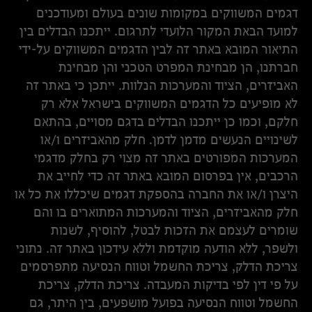
דגמים המשווקים במקומות שונים בעולם ומעודכנים
למועד הבאת המקור הלועדי לתרגום. ייתכנו הבדלים בין
התיאור המובא באתר זה לבין הדגמים המשווקים על-ידי
חברתנו, הן מבחינת המפרט הטכני והן מבחינת
האביזרים, הציוד והמערכות הנלוות. ייתכן כי באתר זה
לא מופיעים כל הדגמים המשווקים בישראל אלא רק
חלקם, וכמו כן ייתכנו הבדלים בדגם מסויים, בהתאם
לשינויים הנעשים מדמן לדמן. חלק מהאביזרים ו/או
המערכות המפורטים באתר זה מצוי רק בחלק מדגמי
הרכבים, אין בפרסום המובא באתר זה כדי לחייב את
היצרן ו/או את החברה בהספקת דגמים שיכללו את כל או
חלק מהאביזרים, הציוד והמערכות המתוארים בו והם
שומרים לעצמם את הזכות לבטל, להוסיף, לשנות
ולשפר, ללא הודעה מוקדמת וללא עידכון באתר זה. נתוני
צריכת הדלק, צריכת החשמל וטווח הנסיעה מתפרסמים
על פי דין לפי בדיקות המעבדה. צריכת הדלק, צריכת
החשמל וטווח הנסיעה בפועל מושפעים, בין היתר, גם