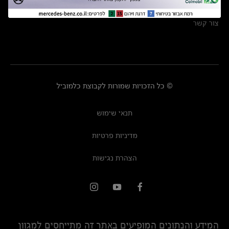
מרכזי שירות
צור קשר
© כל הזכויות שמורות לקבוצת כלמוביל
תנאי שימוש
מדיניות פרטיות
הצהרת נגישות
המידע והנתונים המופיעים באתר זה מתייחסים למגוון