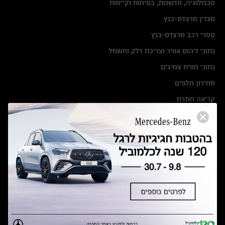
טכנולוגיה, חדשנות, בטיחות וקיימות
מגזין מרצדס-בנץ
ספרי רכב מרצדס-בנץ
נתוני זיהום אוויר וצריכת דלק וחשמל
נתוני תווית צמיגים
מחירון חלפים
קריאה חוזרת
הודעה על הטבות לרכבי מרצדס בהסדר פשרה בתצ 56447-02-19
הסדר פשרה בתצ 56447-02-19
תקנון ימי מכירות 120 לכלמוביל
מצאו אותנו
אולמות תצוגה