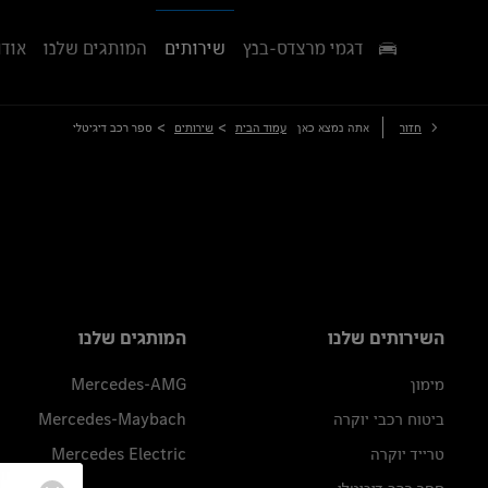
דגמי מרצדס-בנץ
שירותים
המותגים שלנו
אודו
>
>
חזור
אתה נמצא כאן
עמוד הבית
שירותים
ספר רכב דיגיטלי
השירותים שלנו
המותגים שלנו
מימון
Mercedes-AMG
ביטוח רכבי יוקרה
Mercedes-Maybach
טרייד יוקרה
Mercedes Electric