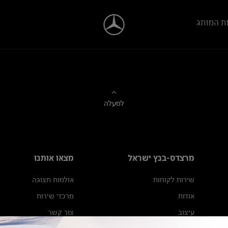
ת המותג
למעלה
מרצדס-בנץ ישראל
מצאו אותנו
שירות לקוחות
אולמות תצוגה
אודות
מרכזי שירות
עיצוב
צור קשר