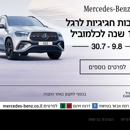
טכנולוגיה, חדשנות, בטיחות וקיימות
מגזין מרצדס-בנץ
ספרי רכב מרצדס-בנץ
נתוני זיהום אוויר וצריכת דלק וחשמל
נתוני תווית צמיגים
מחירון חלפים
קריאה חוזרת
הודעה על הטבות לרכבי מרצדס בהסדר
פשרה בתצ 56447-02-19
הסדר פשרה בתצ 56447-02-19
תקנון ימי מכירות 120 לכלמוביל
רטיות
הצהרת נגישות