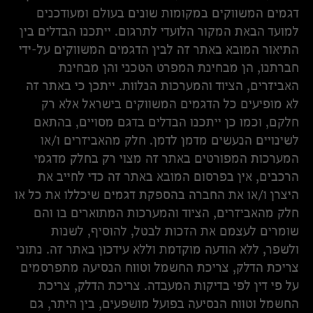
דגמים המשווקים במקומות שונים בעולם ומעודכנים
למועד הבאת המקור הלועדי לתרגום. ייתכנו הבדלים בין
התיאור המובא באתר זה לבין הדגמים המשווקים על-ידי
חברתנו, הן מבחינת המפרט הטכני והן מבחינת
האביזרים, הציוד והמערכות הנלוות. ייתכן כי באתר זה
לא מופיעים כל הדגמים המשווקים בישראל אלא רק
חלקם, וכמו כן ייתכנו הבדלים בדגם מסויים, בהתאם
לשינויים הנעשים מדמן לדמן. חלק מהאביזרים ו/או
המערכות המפורטים באתר זה מצוי רק בחלק מדגמי
הרכבים, אין בפרסום המובא באתר זה כדי לחייב את
היצרן ו/או את החברה בהספקת דגמים שיכללו את כל או
חלק מהאביזרים, הציוד והמערכות המתוארים בו והם
שומרים לעצמם את הזכות לבטל, להוסיף, לשנות
ולשפר, ללא הודעה מוקדמת וללא עידכון באתר זה. נתוני
צריכת הדלק, צריכת החשמל וטווח הנסיעה מתפרסמים
על פי דין לפי בדיקות המעבדה. צריכת הדלק, צריכת
החשמל וטווח הנסיעה בפועל מושפעים, בין היתר, גם