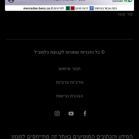
מרכזי שירות
צור קשר
© כל הזכויות שמורות לקבוצת כלמוביל
תנאי שימוש
מדיניות פרטיות
הצהרת נגישות
המידע והנתונים המופיעים באתר זה מתייחסים למגוון