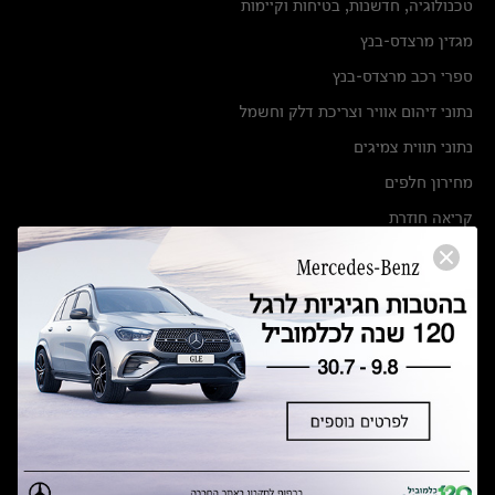
טכנולוגיה, חדשנות, בטיחות וקיימות
מגזין מרצדס-בנץ
ספרי רכב מרצדס-בנץ
נתוני זיהום אוויר וצריכת דלק וחשמל
נתוני תווית צמיגים
מחירון חלפים
קריאה חוזרת
הודעה על הטבות לרכבי מרצדס בהסדר פשרה בתצ 56447-02-19
הסדר פשרה בתצ 56447-02-19
תקנון ימי מכירות 120 לכלמוביל
מצאו אותנו
אולמות תצוגה