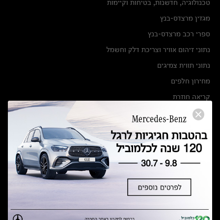
טכנולוגיה, חדשנות, בטיחות וקיימות
מגזין מרצדס-בנץ
ספרי רכב מרצדס-בנץ
נתוני זיהום אוויר וצריכת דלק וחשמל
נתוני תווית צמיגים
מחירון חלפים
קריאה חוזרת
הודעה על הטבות לרכבי מרצדס בהסדר פשרה בתצ 56447-02-19
הסדר פשרה בתצ 56447-02-19
תקנון ימי מכירות 120 לכלמוביל
מצאו אותנו
אולמות תצוגה