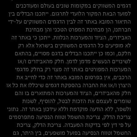
דגמים המשווקים במקומות שונים בעולם ומעודכנים
למועד הבאת המקור הלועדי לתרגום. ייתכנו הבדלים בין
התיאור המובא באתר זה לבין הדגמים המשווקים על-ידי
חברתנו, הן מבחינת המפרט הטכני והן מבחינת
האביזרים, הציוד והמערכות הנלוות. ייתכן כי באתר זה
לא מופיעים כל הדגמים המשווקים בישראל אלא רק
חלקם, וכמו כן ייתכנו הבדלים בדגם מסויים, בהתאם
לשינויים הנעשים מדמן לדמן. חלק מהאביזרים ו/או
המערכות המפורטים באתר זה מצוי רק בחלק מדגמי
הרכבים, אין בפרסום המובא באתר זה כדי לחייב את
היצרן ו/או את החברה בהספקת דגמים שיכללו את כל או
חלק מהאביזרים, הציוד והמערכות המתוארים בו והם
שומרים לעצמם את הזכות לבטל, להוסיף, לשנות
ולשפר, ללא הודעה מוקדמת וללא עידכון באתר זה. נתוני
צריכת הדלק, צריכת החשמל וטווח הנסיעה מתפרסמים
על פי דין לפי בדיקות המעבדה. צריכת הדלק, צריכת
החשמל וטווח הנסיעה בפועל מושפעים, בין היתר, גם