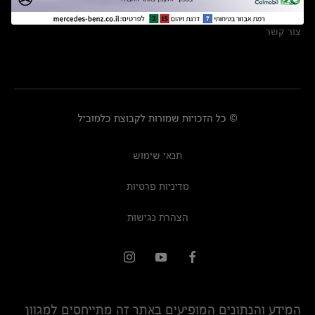
מרכזי שירות
צור קשר
© כל הזכויות שמורות לקבוצת כלמוביל
תנאי שימוש
מדיניות פרטיות
הצהרת נגישות
המידע והנתונים המופיעים באתר זה מתייחסים למגוון