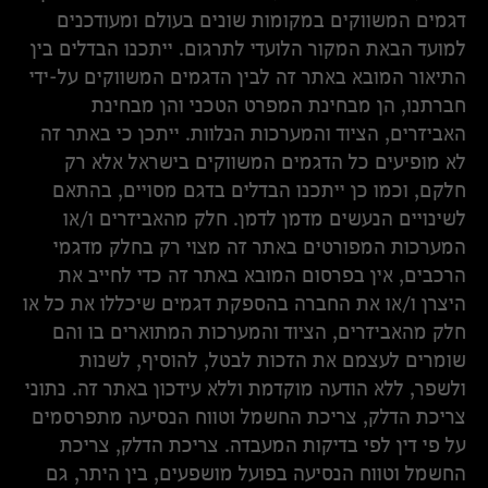
דגמים המשווקים במקומות שונים בעולם ומעודכנים
למועד הבאת המקור הלועדי לתרגום. ייתכנו הבדלים בין
התיאור המובא באתר זה לבין הדגמים המשווקים על-ידי
חברתנו, הן מבחינת המפרט הטכני והן מבחינת
האביזרים, הציוד והמערכות הנלוות. ייתכן כי באתר זה
לא מופיעים כל הדגמים המשווקים בישראל אלא רק
חלקם, וכמו כן ייתכנו הבדלים בדגם מסויים, בהתאם
לשינויים הנעשים מדמן לדמן. חלק מהאביזרים ו/או
המערכות המפורטים באתר זה מצוי רק בחלק מדגמי
הרכבים, אין בפרסום המובא באתר זה כדי לחייב את
היצרן ו/או את החברה בהספקת דגמים שיכללו את כל או
חלק מהאביזרים, הציוד והמערכות המתוארים בו והם
שומרים לעצמם את הזכות לבטל, להוסיף, לשנות
ולשפר, ללא הודעה מוקדמת וללא עידכון באתר זה. נתוני
צריכת הדלק, צריכת החשמל וטווח הנסיעה מתפרסמים
על פי דין לפי בדיקות המעבדה. צריכת הדלק, צריכת
החשמל וטווח הנסיעה בפועל מושפעים, בין היתר, גם