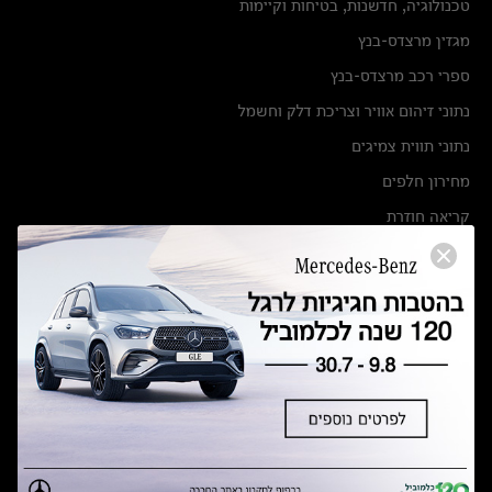
טכנולוגיה, חדשנות, בטיחות וקיימות
מגזין מרצדס-בנץ
ספרי רכב מרצדס-בנץ
נתוני זיהום אוויר וצריכת דלק וחשמל
נתוני תווית צמיגים
מחירון חלפים
קריאה חוזרת
הודעה על הטבות לרכבי מרצדס בהסדר פשרה בתצ 56447-02-19
הסדר פשרה בתצ 56447-02-19
תקנון ימי מכירות 120 לכלמוביל
מצאו אותנו
אולמות תצוגה