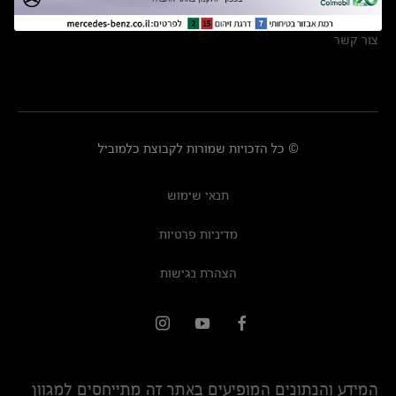
מרכזי שירות
צור קשר
© כל הזכויות שמורות לקבוצת כלמוביל
תנאי שימוש
מדיניות פרטיות
הצהרת נגישות
המידע והנתונים המופיעים באתר זה מתייחסים למגוון