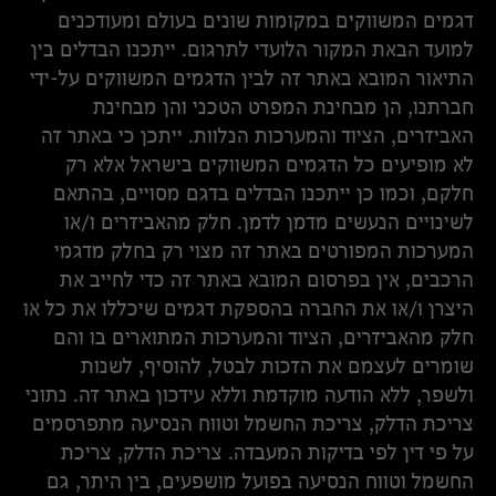
דגמים המשווקים במקומות שונים בעולם ומעודכנים
למועד הבאת המקור הלועדי לתרגום. ייתכנו הבדלים בין
התיאור המובא באתר זה לבין הדגמים המשווקים על-ידי
חברתנו, הן מבחינת המפרט הטכני והן מבחינת
האביזרים, הציוד והמערכות הנלוות. ייתכן כי באתר זה
לא מופיעים כל הדגמים המשווקים בישראל אלא רק
חלקם, וכמו כן ייתכנו הבדלים בדגם מסויים, בהתאם
לשינויים הנעשים מדמן לדמן. חלק מהאביזרים ו/או
המערכות המפורטים באתר זה מצוי רק בחלק מדגמי
הרכבים, אין בפרסום המובא באתר זה כדי לחייב את
היצרן ו/או את החברה בהספקת דגמים שיכללו את כל או
חלק מהאביזרים, הציוד והמערכות המתוארים בו והם
שומרים לעצמם את הזכות לבטל, להוסיף, לשנות
ולשפר, ללא הודעה מוקדמת וללא עידכון באתר זה. נתוני
צריכת הדלק, צריכת החשמל וטווח הנסיעה מתפרסמים
על פי דין לפי בדיקות המעבדה. צריכת הדלק, צריכת
החשמל וטווח הנסיעה בפועל מושפעים, בין היתר, גם