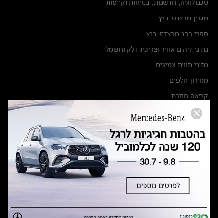
טכנולוגיה, חדשנות, בטיחות וקיימות
מגזין מרצדס-בנץ
ספרי רכב מרצדס-בנץ
נתוני זיהום אוויר וצריכת דלק וחשמל
נתוני תווית צמיגים
מחירון חלפים
קריאה חוזרת
הודעה על הטבות לרכבי מרצדס בהסדר פשרה בתצ 56447-02-19
הסדר פשרה בתצ 56447-02-19
תקנון ימי מכירות 120 לכלמוביל
מצאו אותנו
אולמות תצוגה