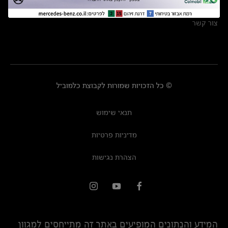
מרכזי שירות
צור קשר
© כל הזכויות שמורות לקבוצת כלמוביל
תנאי שימוש
מדיניות פרטיות
הצהרת נגישות
המידע והנתונים המופיעים באתר זה מתייחסים למגוון