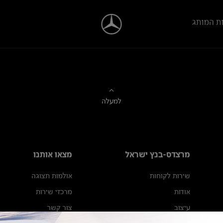
ת המותג
למעלה
מרצדס-בנץ ישראל
מצאו אותנו
שירות לקוחות
אולמות תצוגה
אודות
מרכזי שירות
עיצוב
צור קשר