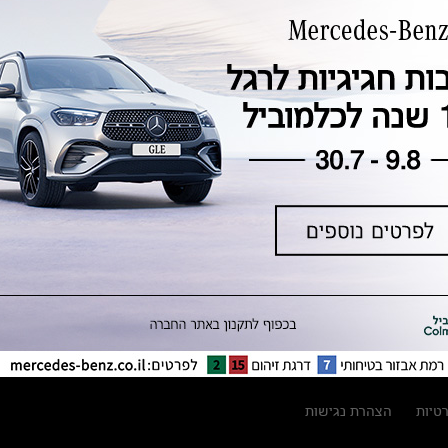
טכנולוגיה, חדשנות, בטיחות וקיימות
מגזין מרצדס-בנץ
ספרי רכב מרצדס-בנץ
נתוני זיהום אוויר וצריכת דלק וחשמל
נתוני תווית צמיגים
מחירון חלפים
קריאה חוזרת
הודעה על הטבות לרכבי מרצדס בהסדר
פשרה בתצ 56447-02-19
הסדר פשרה בתצ 56447-02-19
תקנון ימי מכירות 120 לכלמוביל
רטיות
הצהרת נגישות