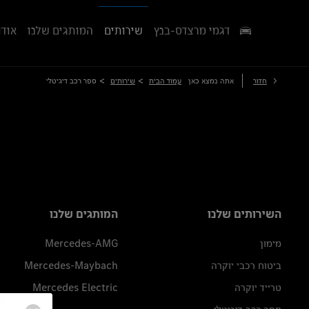
דגמי מרצדס-בנץ
שירותים
המותגים שלנו
אודו
>
>
חזור
אתה נמצא כאן
עמוד הבית
שירותים
ספר רכב דיגיטלי
השירותים שלנו
המותגים שלנו
מימון
Mercedes-AMG
ביטוח רכבי יוקרה
Mercedes-Maybach
טרייד יוקרה
Mercedes Electric