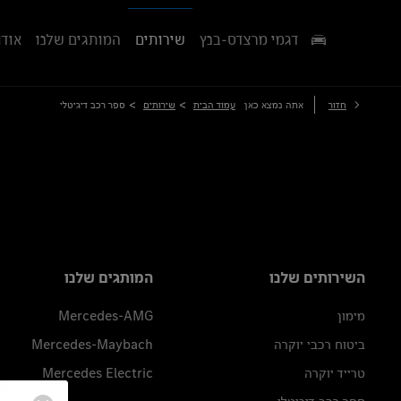
דגמי מרצדס-בנץ
שירותים
המותגים שלנו
אודו
>
>
חזור
אתה נמצא כאן
עמוד הבית
שירותים
ספר רכב דיגיטלי
השירותים שלנו
המותגים שלנו
מימון
Mercedes-AMG
ביטוח רכבי יוקרה
Mercedes-Maybach
טרייד יוקרה
Mercedes Electric