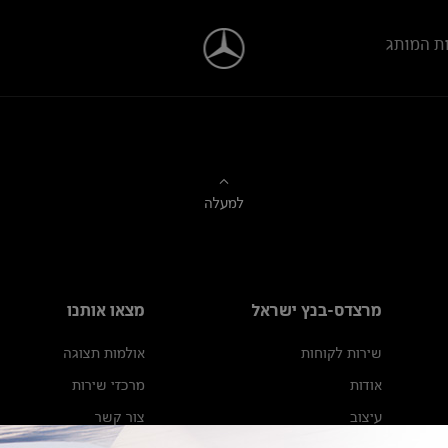
ת המותג
למעלה
מרצדס-בנץ ישראל
מצאו אותנו
שירות לקוחות
אולמות תצוגה
אודות
מרכזי שירות
עיצוב
צור קשר