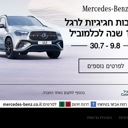
טכנולוגיה, חדשנות, בטיחות וקיימות
מגזין מרצדס-בנץ
ספרי רכב מרצדס-בנץ
נתוני זיהום אוויר וצריכת דלק וחשמל
נתוני תווית צמיגים
מחירון חלפים
קריאה חוזרת
הודעה על הטבות לרכבי מרצדס בהסדר
פשרה בתצ 56447-02-19
הסדר פשרה בתצ 56447-02-19
תקנון ימי מכירות 120 לכלמוביל
רטיות
הצהרת נגישות