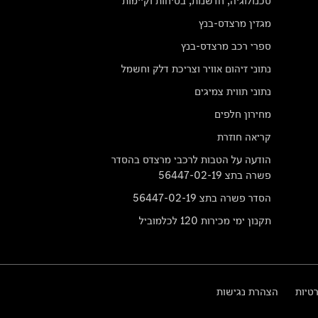
טכנולוגיה, חדשנות, בטיחות וקיימות
מגזין מרצדס-בנץ
ספרי רכב מרצדס-בנץ
נתוני זיהום אוויר וצריכת דלק וחשמל
נתוני תווית צמיגים
מחירון חלפים
קריאה חוזרת
הודעה על הטבות לרכבי מרצדס בהסדר
פשרה בתצ 56447-02-19
הסדר פשרה בתצ 56447-02-19
תקנון ימי מכירות 120 לכלמוביל
רטיות
הצהרת נגישות