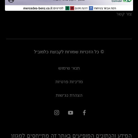
מרכזי שירות
צור קשר
© כל הזכויות שמורות לקבוצת כלמוביל
תנאי שימוש
מדיניות פרטיות
הצהרת נגישות
המידע והנתונים המופיעים באתר זה מתייחסים למגוון