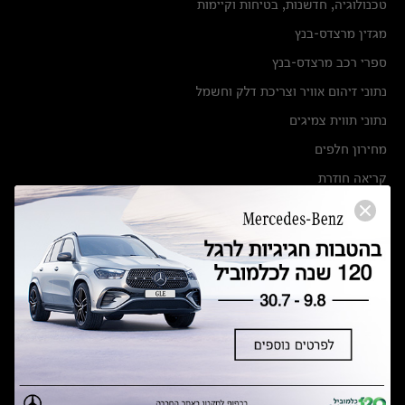
טכנולוגיה, חדשנות, בטיחות וקיימות
מגזין מרצדס-בנץ
ספרי רכב מרצדס-בנץ
נתוני זיהום אוויר וצריכת דלק וחשמל
נתוני תווית צמיגים
מחירון חלפים
קריאה חוזרת
הודעה על הטבות לרכבי מרצדס בהסדר פשרה בתצ 56447-02-19
הסדר פשרה בתצ 56447-02-19
תקנון ימי מכירות 120 לכלמוביל
מצאו אותנו
אולמות תצוגה