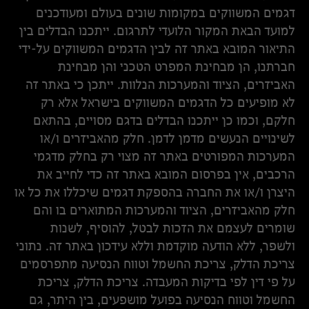
דגמים המשווקים במקומות שונים בעולם ומעודכנים
למועד הבאת המקור הלועדי לתרגום. ייתכנו הבדלים בין
התיאור המובא באתר זה לבין הדגמים המשווקים על-ידי
חברתנו, הן מבחינת המפרט הטכני והן מבחינת
האביזרים, הציוד והמערכות הנלוות. ייתכן כי באתר זה
לא מופיעים כל הדגמים המשווקים בישראל אלא רק
חלקם, וכמו כן ייתכנו הבדלים בדגם מסויים, בהתאם
לשינויים הנעשים מדמן לדמן. חלק מהאביזרים ו/או
המערכות המפורטים באתר זה מצוי רק בחלק מדגמי
הרכבים, אין בפרסום המובא באתר זה כדי לחייב את
היצרן ו/או את החברה בהספקת דגמים שיכללו את כל או
חלק מהאביזרים, הציוד והמערכות המתוארים בו והם
שומרים לעצמם את הזכות לבטל, להוסיף, לשנות
ולשפר, ללא הודעה מוקדמת וללא עידכון באתר זה. נתוני
צריכת הדלק, צריכת החשמל וטווח הנסיעה מתפרסמים
על פי דין לפי בדיקות המעבדה. צריכת הדלק, צריכת
החשמל וטווח הנסיעה בפועל מושפעים, בין היתר, גם