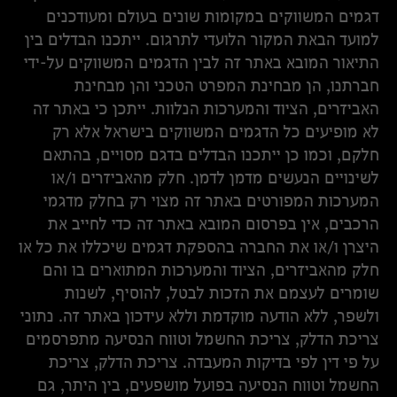
דגמים המשווקים במקומות שונים בעולם ומעודכנים
למועד הבאת המקור הלועדי לתרגום. ייתכנו הבדלים בין
התיאור המובא באתר זה לבין הדגמים המשווקים על-ידי
חברתנו, הן מבחינת המפרט הטכני והן מבחינת
האביזרים, הציוד והמערכות הנלוות. ייתכן כי באתר זה
לא מופיעים כל הדגמים המשווקים בישראל אלא רק
חלקם, וכמו כן ייתכנו הבדלים בדגם מסויים, בהתאם
לשינויים הנעשים מדמן לדמן. חלק מהאביזרים ו/או
המערכות המפורטים באתר זה מצוי רק בחלק מדגמי
הרכבים, אין בפרסום המובא באתר זה כדי לחייב את
היצרן ו/או את החברה בהספקת דגמים שיכללו את כל או
חלק מהאביזרים, הציוד והמערכות המתוארים בו והם
שומרים לעצמם את הזכות לבטל, להוסיף, לשנות
ולשפר, ללא הודעה מוקדמת וללא עידכון באתר זה. נתוני
צריכת הדלק, צריכת החשמל וטווח הנסיעה מתפרסמים
על פי דין לפי בדיקות המעבדה. צריכת הדלק, צריכת
החשמל וטווח הנסיעה בפועל מושפעים, בין היתר, גם