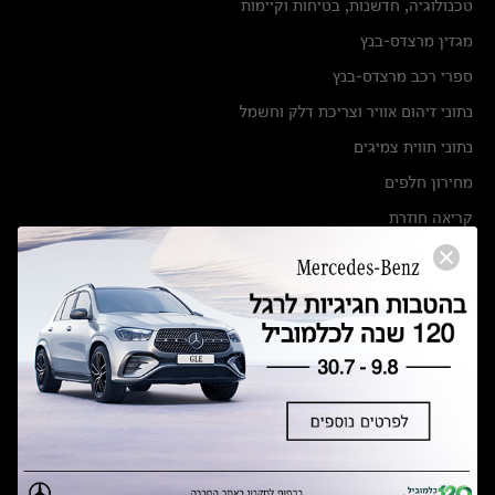
טכנולוגיה, חדשנות, בטיחות וקיימות
מגזין מרצדס-בנץ
ספרי רכב מרצדס-בנץ
נתוני זיהום אוויר וצריכת דלק וחשמל
נתוני תווית צמיגים
מחירון חלפים
קריאה חוזרת
הודעה על הטבות לרכבי מרצדס בהסדר פשרה בתצ 56447-02-19
הסדר פשרה בתצ 56447-02-19
תקנון ימי מכירות 120 לכלמוביל
מצאו אותנו
אולמות תצוגה