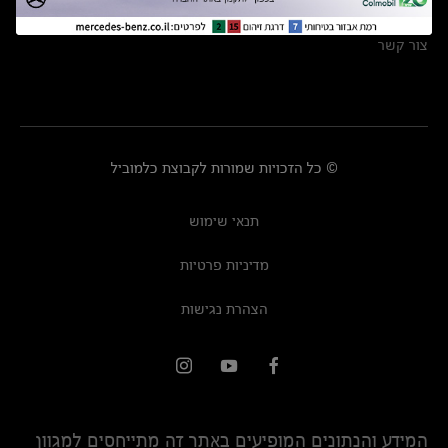
מרכזי שירות
צור קשר
© כל הזכויות שמורות לקבוצת כלמוביל
תנאי שימוש
מדיניות פרטיות
הצהרת נגישות
המידע והנתונים המופיעים באתר זה מתייחסים למגוון