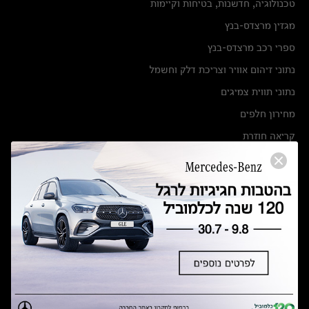
טכנולוגיה, חדשנות, בטיחות וקיימות
מגזין מרצדס-בנץ
ספרי רכב מרצדס-בנץ
נתוני זיהום אוויר וצריכת דלק וחשמל
נתוני תווית צמיגים
מחירון חלפים
קריאה חוזרת
הודעה על הטבות לרכבי מרצדס בהסדר פשרה בתצ 56447-02-19
הסדר פשרה בתצ 56447-02-19
תקנון ימי מכירות 120 לכלמוביל
מצאו אותנו
אולמות תצוגה