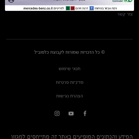
מרכזי שירות
צור קשר
© כל הזכויות שמורות לקבוצת כלמוביל
תנאי שימוש
מדיניות פרטיות
הצהרת נגישות
המידע והנתונים המופיעים באתר זה מתייחסים למגוון