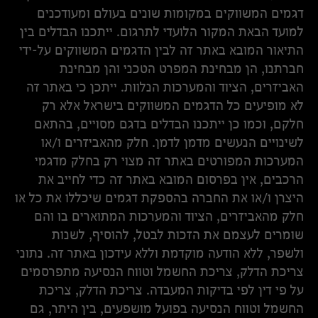
דגמים המשווקים במקומות שונים בעולם ומעודכנים
למועד הבאת המקור הלועדי לתרגום. ייתכנו הבדלים בין
התיאור המובא באתר זה לבין הדגמים המשווקים על-ידי
חברתנו, הן מבחינת המפרט הטכני והן מבחינת
האביזרים, הציוד והמערכות הנלוות. ייתכן כי באתר זה
לא מופיעים כל הדגמים המשווקים בישראל אלא רק
חלקם, וכמו כן ייתכנו הבדלים בדגם מסויים, בהתאם
לשינויים הנעשים מדמן לדמן. חלק מהאביזרים ו/או
המערכות המפורטים באתר זה מצוי רק בחלק מדגמי
הרכבים, אין בפרסום המובא באתר זה כדי לחייב את
היצרן ו/או את החברה בהספקת דגמים שיכללו את כל או
חלק מהאביזרים, הציוד והמערכות המתוארים בו והם
שומרים לעצמם את הזכות לבטל, להוסיף, לשנות
ולשפר, ללא הודעה מוקדמת וללא עידכון באתר זה. נתוני
צריכת הדלק, צריכת החשמל וטווח הנסיעה מתפרסמים
על פי דין לפי בדיקות המעבדה. צריכת הדלק, צריכת
החשמל וטווח הנסיעה בפועל מושפעים, בין היתר, גם