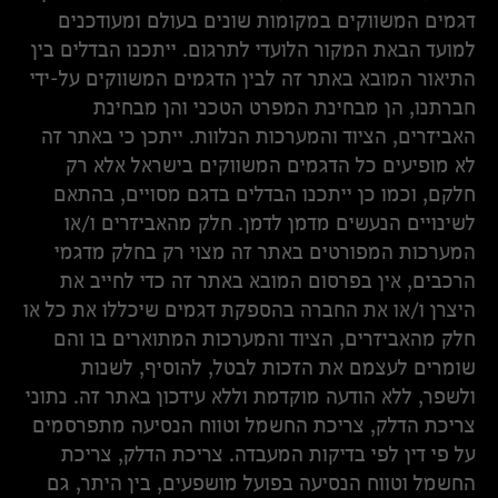
דגמים המשווקים במקומות שונים בעולם ומעודכנים
למועד הבאת המקור הלועדי לתרגום. ייתכנו הבדלים בין
התיאור המובא באתר זה לבין הדגמים המשווקים על-ידי
חברתנו, הן מבחינת המפרט הטכני והן מבחינת
האביזרים, הציוד והמערכות הנלוות. ייתכן כי באתר זה
לא מופיעים כל הדגמים המשווקים בישראל אלא רק
חלקם, וכמו כן ייתכנו הבדלים בדגם מסויים, בהתאם
לשינויים הנעשים מדמן לדמן. חלק מהאביזרים ו/או
המערכות המפורטים באתר זה מצוי רק בחלק מדגמי
הרכבים, אין בפרסום המובא באתר זה כדי לחייב את
היצרן ו/או את החברה בהספקת דגמים שיכללו את כל או
חלק מהאביזרים, הציוד והמערכות המתוארים בו והם
שומרים לעצמם את הזכות לבטל, להוסיף, לשנות
ולשפר, ללא הודעה מוקדמת וללא עידכון באתר זה. נתוני
צריכת הדלק, צריכת החשמל וטווח הנסיעה מתפרסמים
על פי דין לפי בדיקות המעבדה. צריכת הדלק, צריכת
החשמל וטווח הנסיעה בפועל מושפעים, בין היתר, גם