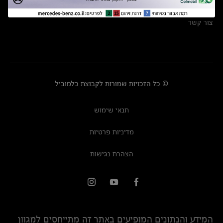
מרכזי שירות
צור קשר
© כל הזכויות שמורות לקבוצת כלמוביל
תנאי שימוש
מדיניות פרטיות
הצהרת נגישות
המידע והנתונים המופיעים באתר זה מתייחסים למגוון