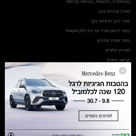
טכנולוגיה, חדשנות, בטיחות וקיימות
מגזין מרצדס-בנץ
ספרי רכב מרצדס-בנץ
נתוני זיהום אוויר וצריכת דלק וחשמל
נתוני תווית צמיגים
מחירון חלפים
קריאה חוזרת
הודעה על הטבות לרכבי מרצדס בהסדר פשרה בתצ 56447-02-19
הסדר פשרה בתצ 56447-02-19
תקנון ימי מכירות 120 לכלמוביל
מצאו אותנו
אולמות תצוגה