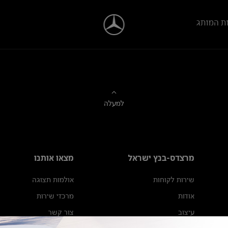
ת המותג
למעלה
מרצדס-בנץ ישראל
מצאו אותנו
שירות לקוחות
אולמות תצוגה
אודות
מרכזי שירות
עיצוב
צור קשר