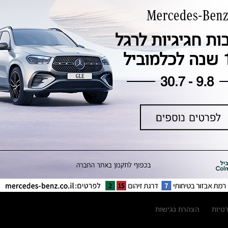
טכנולוגיה, חדשנות, בטיחות וקיימות
מגזין מרצדס-בנץ
ספרי רכב מרצדס-בנץ
נתוני זיהום אוויר וצריכת דלק וחשמל
נתוני תווית צמיגים
מחירון חלפים
קריאה חוזרת
הודעה על הטבות לרכבי מרצדס בהסדר
פשרה בתצ 56447-02-19
הסדר פשרה בתצ 56447-02-19
תקנון ימי מכירות 120 לכלמוביל
רטיות
הצהרת נגישות