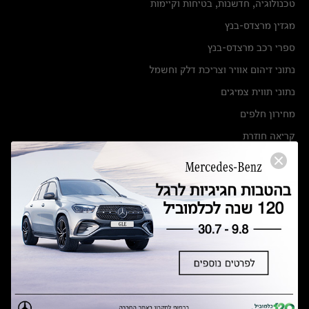
טכנולוגיה, חדשנות, בטיחות וקיימות
מגזין מרצדס-בנץ
ספרי רכב מרצדס-בנץ
נתוני זיהום אוויר וצריכת דלק וחשמל
נתוני תווית צמיגים
מחירון חלפים
קריאה חוזרת
הודעה על הטבות לרכבי מרצדס בהסדר פשרה בתצ 56447-02-19
הסדר פשרה בתצ 56447-02-19
תקנון ימי מכירות 120 לכלמוביל
מצאו אותנו
אולמות תצוגה