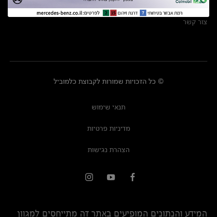
מרכזי שירות
צור קשר
© כל הזכויות שמורות לקבוצת כלמוביל
תנאי שימוש
מדיניות פרטיות
הצהרת נגישות
המידע והנתונים המופיעים באתר זה מתייחסים למגוון