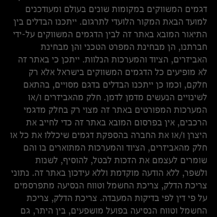
דגמים המשווקים במקומות שונים בעולם ומעודכנים
למועד הבאת המקור הלועדי לתרגום. ייתכנו הבדלים בין
התיאור המובא באתר זה לבין הדגמים המשווקים על-ידי
חברתנו, הן מבחינת המפרט הטכני והן מבחינת
האביזרים, הציוד והמערכות הנלוות. ייתכן כי באתר זה
לא מופיעים כל הדגמים המשווקים בישראל אלא רק
חלקם, וכמו כן ייתכנו הבדלים בדגם מסויים, בהתאם
לשינויים הנעשים מדמן לדמן. חלק מהאביזרים ו/או
המערכות המפורטים באתר זה מצוי רק בחלק מדגמי
הרכבים, אין בפרסום המובא באתר זה כדי לחייב את
היצרן ו/או את החברה בהספקת דגמים שיכללו את כל או
חלק מהאביזרים, הציוד והמערכות המתוארים בו והם
שומרים לעצמם את הזכות לבטל, להוסיף, לשנות
ולשפר, ללא הודעה מוקדמת וללא עידכון באתר זה. נתוני
צריכת הדלק, צריכת החשמל וטווח הנסיעה מתפרסמים
על פי דין לפי בדיקות המעבדה. צריכת הדלק, צריכת
החשמל וטווח הנסיעה בפועל מושפעים, בין היתר, גם